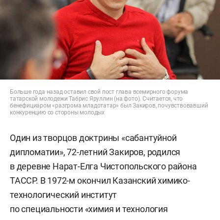
Больше года назад оставил свой пост глава всемирного форума
татарской молодежи Табрис Яруллин (на фото). Считается, что
бенефициаром «разгрома младотатар» был Закиров, почувствовавший
конкуренцию со стороны молодых
Один из творцов доктрины «сабантуйной
дипломатии», 72-летний Закиров, родился
в деревне Нарат-Елга Чистопольского района
ТАССР. В 1972-м окончил Казанский химико-
технологический институт
по специальности «химия и технология