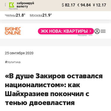
забронируй
$
82.17
€
94.84
¥
12.17
валюту
21.8°
21.9°
Челны
Москва
25 сентября 2020
#
политика
«В душе Закиров оставался
националистом»: как
Шайхразиев покончил с
тенью двоевластия