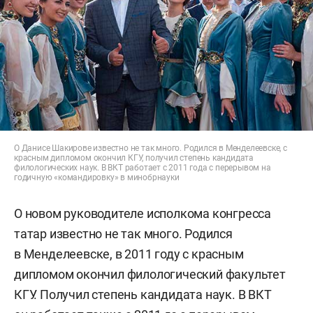
О Данисе Шакирове известно не так много. Родился в Менделеевске, с
красным дипломом окончил КГУ, получил степень кандидата
филологических наук. В ВКТ работает с 2011 года с перерывом на
годичную «командировку» в минобрнауки
О новом руководителе исполкома конгресса
татар известно не так много. Родился
в Менделеевске, в 2011 году с красным
дипломом окончил филологический факультет
КГУ. Получил степень кандидата наук. В ВКТ