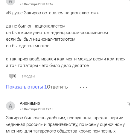
25 Сентября 2020
18:59
«В душе Закиров оставался националистом»:
да не был он националистом
он был коммунистом -единороссом-россиянином
если бы был национал-патриотом
он бы сделал многое
а так приспасабливался как мог и между всеми крутился
а то что татары - это было дело десятое
0
эмодзи
Ответить
Показать ответы 1
Анонимно
25 Сентября 2020
19:13
Закиров был очень удобным, послушным, предан партии
«единная россия» и правительству, по моему оценочному
мнению, для татарского общества кроме помпезных