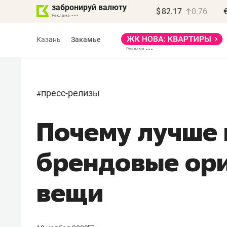
забронируй валюту
$
82.17
0.76
Казань
Закамье
пресс-релизы
#
Почему лучше 
Василь Мазитов
МАРТ
брендовые ор
«Не зная местных
правил, бизнес может
вещи
потерять минимум
полгода»
Как бизнесу выйти на зарубежные