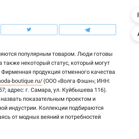
ов и
о трехкратном росте цен, дотошных
школьной формы о конт
клиентах и чудных запросах мастеров
налогах и развитии без 
ляются популярным товаром. Люди готовы
 а также некоторый статус, который могут
 Фирменная продукция отменного качества
moda-boutique.ru/
(ООО «Волга Фэшн»; ИНН:
; адрес: г. Самара, ул. Куйбышева 116).
 назвать показательным проектом и
ной индустрии. Коллекции подбираются
ндуем
Рекомендуем
ясь от модных веяний и потребностей
терапевт «Фороса»:
Дизайнер-прораб Ната
кторский невроз» –
Наседкина: «Ремонт вм
человек не считает
с мебелью за 2 миллион