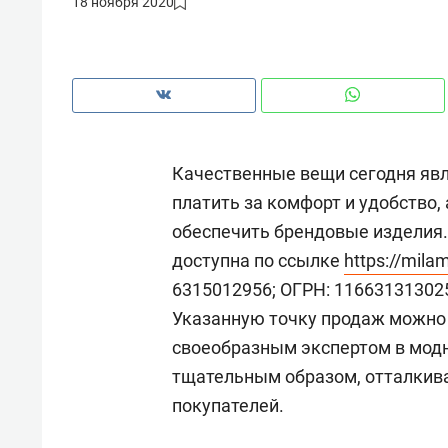
18 ноября 2020
рынки, почему надо знать аксакал
чем интересен Оман?
Качественные вещи сегодня яв
платить за комфорт и удобство,
обеспечить брендовые изделия.
доступна по ссылке
https://mila
6315012956; ОГРН: 1166313130257
Указанную точку продаж можно
своеобразным экспертом в мод
Рекомендуем
Рекоме
тщательным образом, отталкива
Оставить шум за волной: как
Психо
покупателей.
строят тишину в казанском
«Дире
ЖК «Заря»
когда 