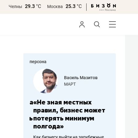
29.3
°С
25.3
°С
Челны
Москва
персона
еменова
Василь Мазитов
»
МАРТ
а: работа
«Не зная местных
«Мне лу
ечься
правил, бизнес может
не зара
вствовать
потерять минимум
чем пот
полгода»
репутац
пошиву
Как бизнесу выйти на зарубежные
Владелец от