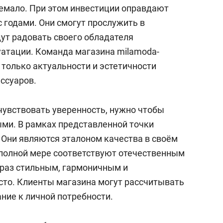
сверхнагрузку
для меня это челлендж
емало. При этом инвестиции оправдают
сом»
с годами. Они смогут прослужить в
дут радовать своего обладателя
тации. Команда магазина milamoda-
е только актуальности и эстетичности
ссуаров.
чувствовать уверенность, нужно чтобы
ми. В рамках представленной точки
 Они являются эталоном качества в своём
в полной мере соответствуют отечественным
браз стильным, гармоничным и
сто. Клиенты магазина могут рассчитывать
ние к личной потребности.