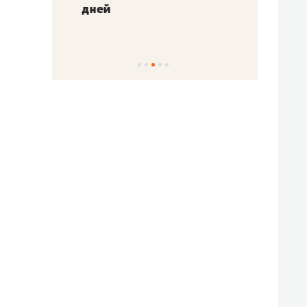
!»
дней
с вер