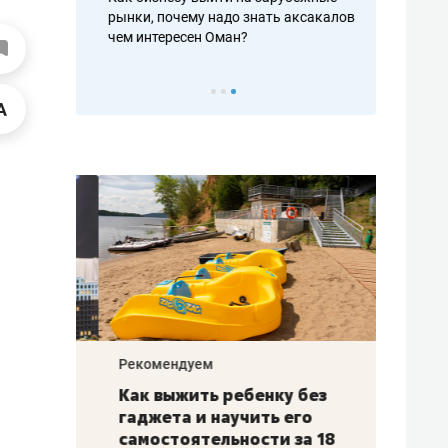
рафакте,
рынки, почему надо знать аксакалов и
о трехкратно
кредитов
чем интересен Оман?
клиентах и ч
Рекомендуем
Рекоме
лья
Как выжить ребенку без
Салих
есте
гаджета и научить его
«Если
а –
самостоятельности за 18
с мин