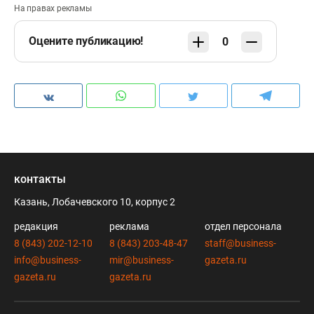
На правах рекламы
Оцените публикацию!
0
контакты
Казань, Лобачевского 10, корпус 2
редакция
реклама
отдел персонала
8 (843) 202-12-10
8 (843) 203-48-47
staff@business-
info@business-
mir@business-
gazeta.ru
gazeta.ru
gazeta.ru