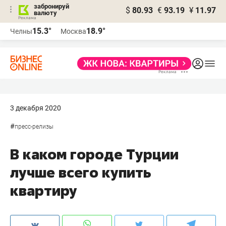
забронируй
$
80.93
€
93.19
¥
11.97
валюту
15.3°
18.9°
Челны
Москва
3 декабря 2020
#
пресс-релизы
В каком городе Турции
лучше всего купить
квартиру