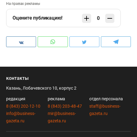
На правах рекламы
Оцените публикацию!
0
контакты
Казань, Лобачевского 10, корпус 2
редакция
реклама
отдел персонала
8 (843) 202-12-10
8 (843) 203-48-47
staff@business-
info@business-
mir@business-
gazeta.ru
gazeta.ru
gazeta.ru