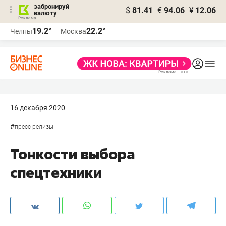
забронируй
$
81.41
€
94.06
¥
12.06
валюту
19.2°
22.2°
Челны
Москва
16 декабря 2020
#
пресс-релизы
Тонкости выбора
спецтехники