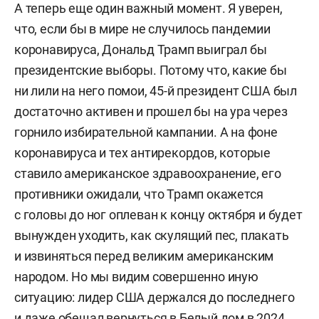
А теперь еще один важный момент. Я уверен,
что, если бы в мире не случилось пандемии
коронавируса, Дональд Трамп выиграл бы
президентские выборы. Потому что, какие бы
ни лили на него помои, 45-й президент США был
достаточно активен и прошел бы на ура через
горнило избирательной кампании. А на фоне
коронавируса и тех антирекордов, которые
ставило американское здравоохранение, его
противники ожидали, что Трамп окажется
с головы до ног оплеван к концу октября и будет
вынужден уходить, как скулящий пес, плакать
и извиняться перед великим американским
народом. Но мы видим совершенно иную
ситуацию: лидер США держался до последнего
и даже обещал вернуться в Белый дом в 2024