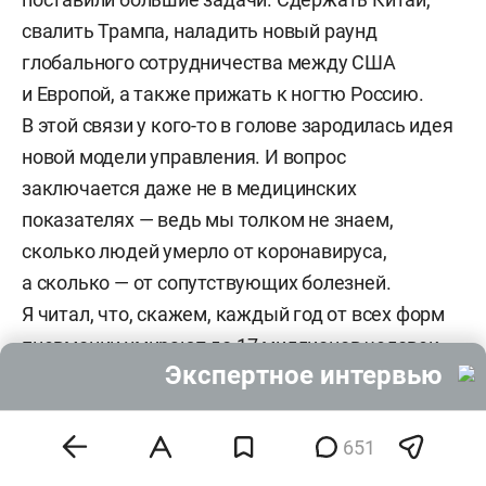
свалить Трампа, наладить новый раунд
глобального сотрудничества между США
и Европой, а также прижать к ногтю Россию.
В этой связи у кого-то в голове зародилась идея
новой модели управления. И вопрос
заключается даже не в медицинских
показателях — ведь мы толком не знаем,
сколько людей умерло от коронавируса,
а сколько — от сопутствующих болезней.
Я читал, что, скажем, каждый год от всех форм
пневмонии умирают до 17 миллионов человек.
Экспертное интервью
От COVID-19 за 2020-й умерли меньше
2 миллионов по всему миру. Когда ВОЗ говорит
о 17 миллионах умерших от пневмонии, здесь,
651
казалось бы, все ясно. А с другой стороны —