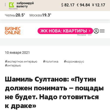
забронируй
$
82.17
€
94.84
¥
12.17
валюту
20.5°
19.3°
Челны
Москва
10 января 2021
#
#
#
экспертное интервью
политика
коронавирус
#
интервью
Шамиль Султанов: «Путин
должен понимать – пощады
не будет. Надо готовиться
к драке»