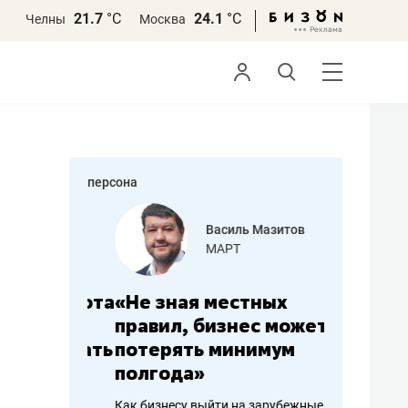
21.7
°С
24.1
°С
Челны
Москва
персона
еменова
Василь Мазитов
»
МАРТ
а: работа
«Не зная местных
«Мне лу
ечься
правил, бизнес может
не зара
вствовать
потерять минимум
чем пот
полгода»
репутац
пошиву
Как бизнесу выйти на зарубежные
Владелец от