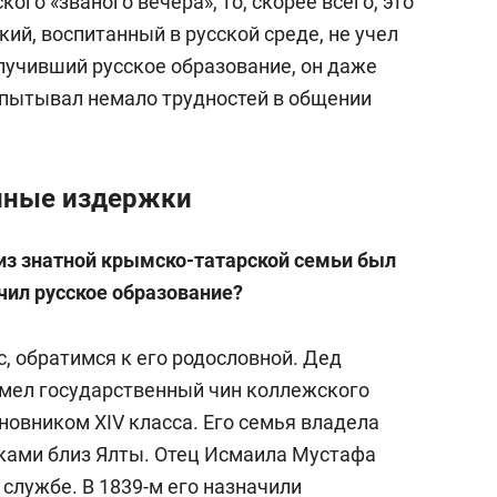
кого «званого вечера», то, скорее всего, это
кий, воспитанный в русской среде, не учел
лучивший русское образование, он даже
спытывал немало трудностей в общении
енные издержки
 из знатной крымско-татарской семьи был
учил русское образование?
с, обратимся к его родословной. Дед
имел государственный чин коллежского
иновником XIV класса. Его семья владела
ами близ Ялты. Отец Исмаила Мустафа
 службе. В 1839-м его назначили