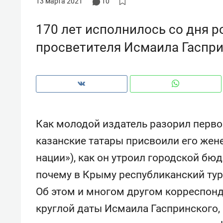
13 марта 2021
10
рынки, почему надо знать аксакал
чем интересен Оман?
170 лет исполнилось со дня 
просветителя Исмаила Гаспр
Как молодой издатель разорил первог
казанские татары присвоили его жен
нации»), как он утроил городской бюд
почему в Крыму республиканский тур
Рекомендуем
Рекоме
Об этом и многом другом корреспонд
Падел, фитнес, танцы и даже
Психо
ниндзя-зал: как ТРЦ «Франт»
«Дире
круглой даты Исмаила Гаспринского, 
стал Меккой для любителей
когда 