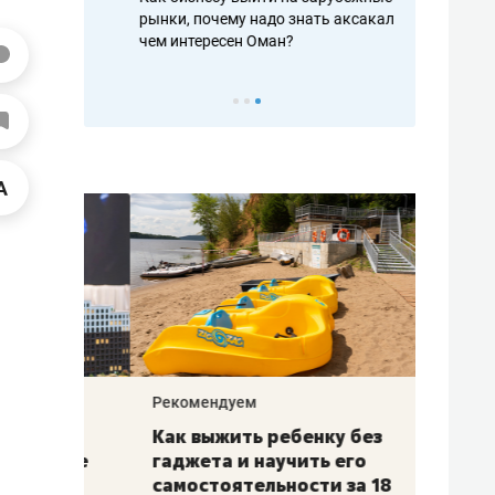
рафакте,
рынки, почему надо знать аксакалов и
о трехкратно
кредитов
чем интересен Оман?
клиентах и ч
Рекомендуем
Рекоме
лья
Как выжить ребенку без
Салих
есте
гаджета и научить его
«Если
а –
самостоятельности за 18
с мин