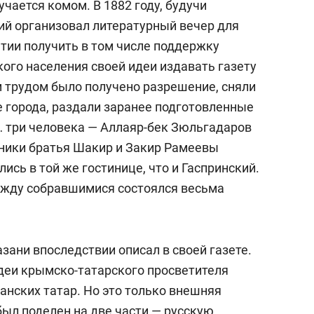
учается комом. В 1882 году, будучи
кий организовал литературный вечер для
ятии получить в том числе поддержку
кого населения своей идеи издавать газету
м трудом было получено разрешение, сняли
е города, раздали заранее подготовленные
 три человека — Аллаяр-бек Зюльгадаров
ники братья Шакир и Закир Рамеевы
ись в той же гостинице, что и Гаспринский.
между собравшимися состоялся весьма
зани впоследствии описал в своей газете.
идеи крымско-татарского просветителя
анских татар. Но это только внешняя
 был поделен на две части — русскую