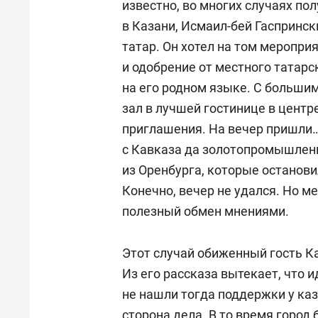
известно, во многих случаях пол
в Казани, Исмаил-бей Гаспринс
татар. Он хотел на том меропри
и одобрение от местного татарс
на его родном языке. С больши
зал в лучшей гостинице в центр
приглашения. На вечер пришли…
с Кавказа да золотопромышлен
из Оренбурга, которые остановил
Конечно, вечер не удался. Но 
полезный обмен мнениями.
Этот случай обиженный гость Ка
Из его рассказа вытекает, что 
не нашли тогда поддержки у каз
сторона дела. В то время город