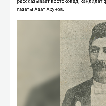
рассказывает востоковед, кандидат 
спорта
свою 
стрес
газеты Азат Ахунов.