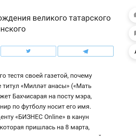
ов и
о трехкратном росте цен, дотошных
школьной формы о конт
клиентах и чудных запросах мастеров
налогах и развитии без 
рождения великого татарского
инского
о тестя своей газетой, почему
е титул «Милләт анасы» («Мать
жет Бахчисарая на посту мэра,
нир по футболу носит его имя.
ндуем
Рекомендуем
енту «БИЗНЕС Online» в канун
терапевт «Фороса»:
Дизайнер-прораб Ната
кторский невроз» –
Наседкина: «Ремонт вм
которая пришлась на 8 марта,
человек не считает
с мебелью за 2 миллион