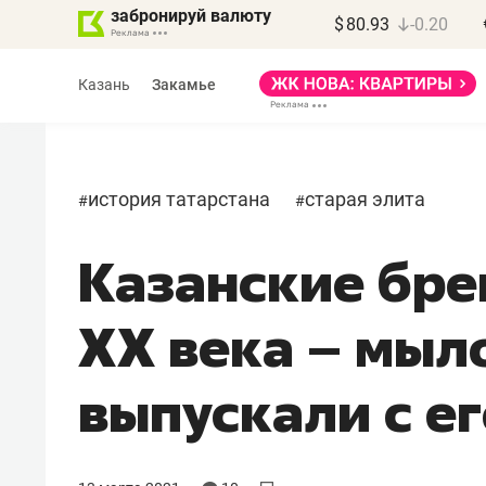
забронируй валюту
$
80.93
-0.20
Казань
Закамье
история татарстана
старая элита
#
#
Казанские бре
Василь Мазитов
МАРТ
ХХ века – мыл
«Не зная местных
правил, бизнес может
выпускали с е
потерять минимум
полгода»
Как бизнесу выйти на зарубежные