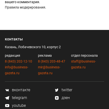
вашего комментария.
Правила модерирования
.
контакты
Казань, Лобачевского 10, корпус 2
редакция
реклама
отдел персонала
8 (843) 202-12-10
8 (843) 203-48-47
staff@business-
info@business-
mir@business-
gazeta.ru
gazeta.ru
gazeta.ru
вконтакте
twitter
telegram
дзен
youtube