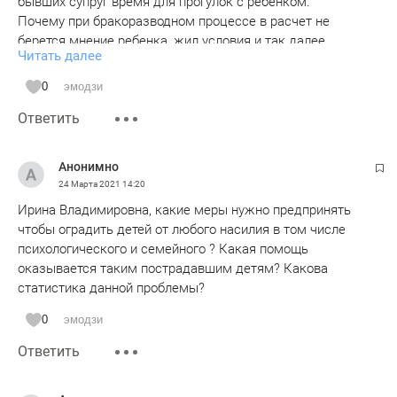
бывших супруг время для прогулок с ребенком.
Почему при бракоразводном процессе в расчет не
берется мнение ребенка, жил.условия и так далее.
Читать далее
2. Ирина Владимировна как Вы прорабатываете вопрос
снижения фактов буллинга в общеобразовательных
0
эмодзи
учреждениях? Какой системный подход чтобы дети не
Ответить
травили других детей? Или Вы работете по факту уже,
когда психика ребенка сломлена и так далее?
Анонимно
24 Марта 2021
14:20
Ирина Владимировна, какие меры нужно предпринять
чтобы оградить детей от любого насилия в том числе
психологического и семейного ? Какая помощь
оказывается таким пострадавшим детям? Какова
статистика данной проблемы?
0
эмодзи
Ответить