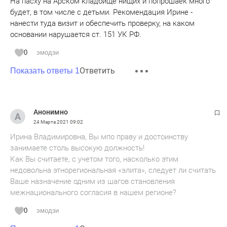
На пасху на Арском кладбище нищих и попрошаек много
будет, в том числе с детьми. Рекомендация Ирине -
нанести туда визит и обеспечить проверку, на каком
основании нарушается ст. 151 УК РФ.
0
эмодзи
Ответить
Показать ответы 1
Анонимно
24 Марта 2021
09:02
Ирина Владимировна, Вы мпо праву и достоинству
занимаете столь высокую должность!
Как Вы считаете, с учетом того, насколько этим
недовольна этнорегиональная «элита», следует ли считать
Ваше назначение одним из шагов становления
межнационального согласия в нашем регионе?
0
эмодзи