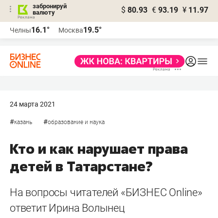
забронируй
$
80.93
€
93.19
¥
11.97
валюту
16.1°
19.5°
Челны
Москва
24 марта 2021
#
#
казань
образование и наука
Кто и как нарушает права
детей в Татарстане?
На вопросы читателей «БИЗНЕС Online»
ответит Ирина Волынец