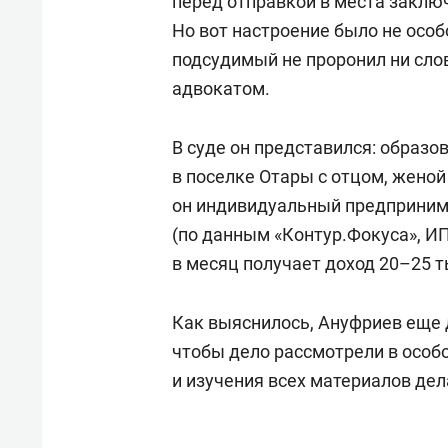
перед отправкой в места заклю
Но вот настроение было не осо
подсудимый не проронил ни слов
адвокатом.
В суде он представился: образо
в поселке Отары с отцом, жено
он индивидуальный предприним
(по данным «Контур.Фокуса», ИП
в месяц получает доход 20–25 т
Как выяснилось, Ануфриев еще д
чтобы дело рассмотрели в особо
и изучения всех материалов дел