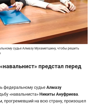
альному судье Алмазу Мухаметшину, чтобы решить
а
«навальнист» предстал перед
сь федеральному судье
Алмазу
удьбу «навальниста»
Никиты Ануфриева
.
м, прогремевший на всю страну, произошел