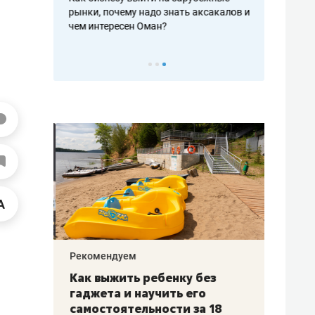
рафакте,
рынки, почему надо знать аксакалов и
о трехкратно
кредитов
чем интересен Оман?
клиентах и ч
Рекомендуем
Рекоме
лья
Как выжить ребенку без
Салих
есте
гаджета и научить его
«Если
а –
самостоятельности за 18
с мин