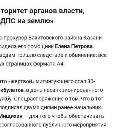
торитет органов власти,
 ДПС на землю»
о прокурор Вахитовского района Казани
 сидела его помощник
Елена
Петрова
.
водам пришло следствие и обвинение: все
ух страницах формата А4.
что «жертвой» митингующего стал 30-
икбулатов
, в день несанкционированного
лужбу. Спецраспоряжение о том, что в тот
 подписал двумя днями ранее начальник
 Мищихин
— для того чтобы обеспечивать
есогласованного публичного мероприятия