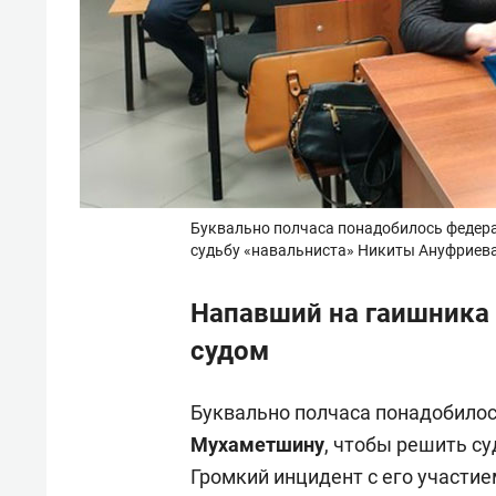
Буквально полчаса понадобилось федер
судьбу «навальниста» Никиты Ануфриев
Напавший на гаишника 
судом
Буквально полчаса понадобило
Мухаметшину
, чтобы решить с
Громкий инцидент с его участие