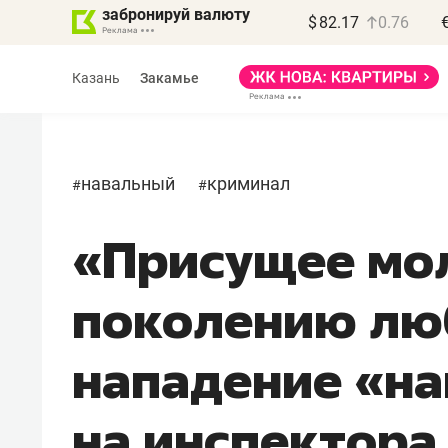
забронируй валюту
$
82.17
0.76
Казань
Закамье
навальный
криминал
#
#
«Присущее мо
Василь Мазитов
МАРТ
поколению лю
«Не зная местных
правил, бизнес может
нападение «на
потерять минимум
полгода»
на инспектора
Как бизнесу выйти на зарубежные