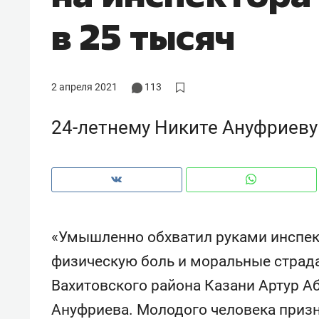
рынки, почему надо знать аксакал
в 25 тысяч
чем интересен Оман?
2 апреля 2021
113
24-летнему Никите Ануфриеву 
«Умышленно обхватил руками инспек
физическую боль и моральные страда
Рекомендуем
Рекоме
Оставить шум за волной: как
Психо
Вахитовского района Казани Артур А
строят тишину в казанском
«Дире
Ануфриева. Молодого человека приз
ЖК «Заря»
когда 