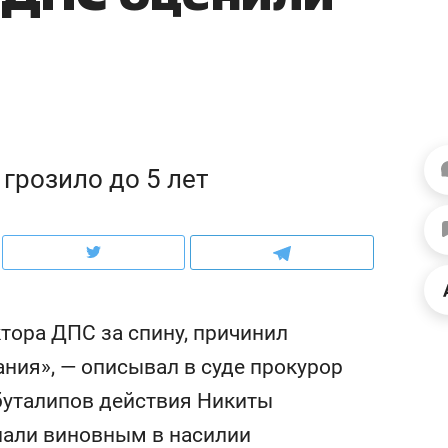
ов и
о трехкратном росте цен, дотошных
школьной формы о конт
клиентах и чудных запросах мастеров
налогах и развитии без 
грозило до 5 лет
тора ДПС за спину, причинил
ния», — описывал в суде прокурор
ндуем
Рекомендуем
терапевт «Фороса»:
Дизайнер-прораб Ната
буталипов действия Никиты
кторский невроз» –
Наседкина: «Ремонт вм
нали виновным в насилии
человек не считает
с мебелью за 2 миллион