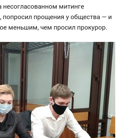
сверхнагрузку
для меня это челлендж
а несогласованном митинге
сом»
, попросил прощения у общества — и
ое меньшим, чем просил прокурор.