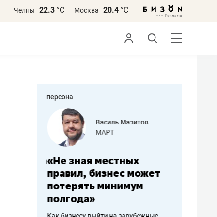
22.3
°С
20.4
°С
Челны
Москва
персона
еменова
Василь Мазитов
»
МАРТ
а: работа
«Не зная местных
«Мне лу
ечься
правил, бизнес может
не зара
вствовать
потерять минимум
чем пот
полгода»
репутац
пошиву
Как бизнесу выйти на зарубежные
Владелец от