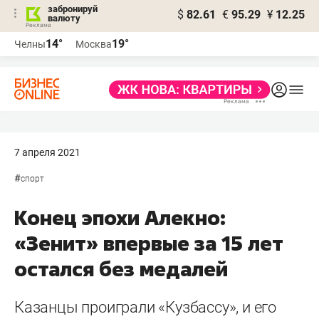
забронируй
$
82.61
€
95.29
¥
12.25
валюту
14°
19°
Челны
Москва
7 апреля 2021
#
спорт
Конец эпохи Алекно:
«Зенит» впервые за 15 лет
остался без медалей
Казанцы проиграли «Кузбассу», и его