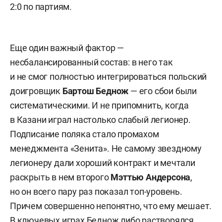
2:0 по партиям.
Еще один важный фактор —
несбалансированный состав: в него так
и не смог полностью интегрироваться польский
доигровщик
Бартош Беднож
— его сбои были
систематическими. И не припомнить, когда
в Казани играл настолько слабый легионер.
Подписание поляка стало промахом
менеджмента «Зенита». Не самому звездному
легионеру дали хороший контракт и мечтали
раскрыть в нем второго
Мэттью Андерсона
,
но он всего пару раз показал топ-уровень.
Причем совершенно непонятно, что ему мешает.
В ключевых играх Беднож либо растворялся