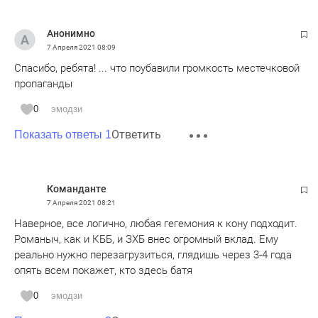
Анонимно
7 Апреля 2021
08:09
Спасибо, ребята! ... что поубавили громкость местечковой
пропаганды
0
эмодзи
Ответить
Показать ответы 1
Команданте
7 Апреля 2021
08:21
Наверное, все логично, любая гегемония к кону подходит.
Романыч, как и КББ, и ЗХБ внес огромный вклад. Ему
реально нужно перезагрузиться, глядишь через 3-4 года
опять всем покажет, кто здесь батя
0
эмодзи