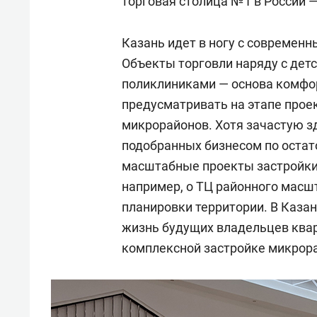
торговая столица №1 в России — 
Казань идет в ногу с современ
Объекты торговли наряду с дет
поликлиниками — основа комфор
предусматривать на этапе прое
микрорайонов. Хотя зачастую зд
подобранных бизнесом по остат
масштабные проекты застройки 
например, о ТЦ районного масш
планировки территории. В Каза
жизнь будущих владельцев квар
комплексной застройке микрор