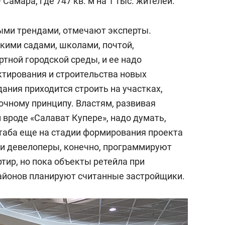
Самара, где 747 кв. м на 1 тыс. жителей.
ными трендами, отмечают эксперты.
скими садами, школами, почтой,
тной городской среды, и ее надо
ктирования и строительства новых
ания приходится строить на участках,
очному принципу. Властям, развивая
вроде «Салават Купере», надо думать,
таба еще на стадии формирования проекта
ни девелоперы, конечно, программируют
тир, но пока объекты ретейла при
айонов планируют считанные застройщики.