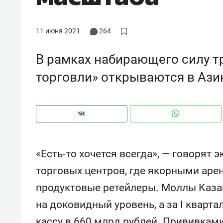
рынки, почему надо знать аксакал
чем интересен Оман?
11 июня 2021
264
В рамках набирающего силу т
торговли» открываются в Азин
«Есть-то хочется всегда», — говорят
торговых центров, где якорными аре
Рекомендуем
Рекоме
продуктовые ретейлеры. Моллы Каза
Оставить шум за волной: как
Психо
на доковидный уровень, а за I кварта
строят тишину в казанском
«Дире
ЖК «Заря»
когда 
кассу в 660 млрд рублей. Прививкам