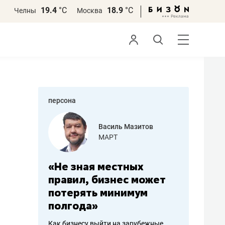
19.4
°С
18.9
°С
Челны
Москва
персона
еменова
Василь Мазитов
»
МАРТ
а: работа
«Не зная местных
«Мне лу
ечься
правил, бизнес может
не зара
вствовать
потерять минимум
чем пот
полгода»
репутац
пошиву
Как бизнесу выйти на зарубежные
Владелец от