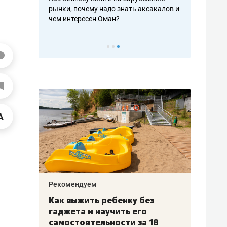
рафакте,
рынки, почему надо знать аксакалов и
о трехкратно
кредитов
чем интересен Оман?
клиентах и ч
Рекомендуем
Рекоме
лья
Как выжить ребенку без
Салих
есте
гаджета и научить его
«Если
а –
самостоятельности за 18
с мин