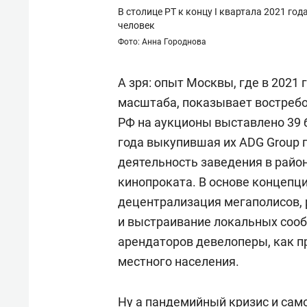
В столице РТ к концу I квартала 2021 год
человек
Фото: Анна Городнова
А зря: опыт Москвы, где в 2021
масштаба, показывает востребо
РФ на аукционы выставлено 39 
года выкупившая их ADG Group
деятельность заведения в райо
кинопроката. В основе концепц
децентрализация мегаполисов, 
и выстраивание локальных соо
арендаторов девелоперы, как п
местного населения.
Ну а пандемийный кризис и сам