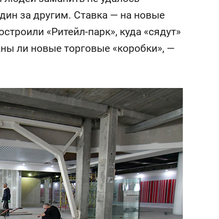
сверхнагрузку
для меня это челлендж
дин за другим. Ставка — на новые
сом»
остроили «Ритейл-парк», куда «сядут»
жны ли новые торговые «коробки», —