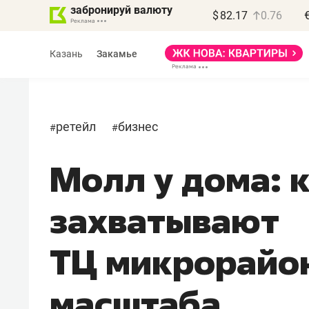
забронируй валюту
$
82.17
0.76
Казань
Закамье
ретейл
бизнес
#
#
Молл у дома: 
Василь Мазитов
МАРТ
захватывают
«Не зная местных
правил, бизнес может
ТЦ микрорайо
потерять минимум
полгода»
масштаба
Как бизнесу выйти на зарубежные