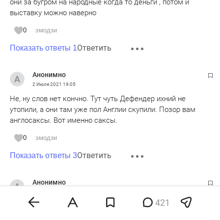
они за бугром на народные когда то деньги , потом и
выставку можно наверно
0
эмодзи
Ответить
Показать ответы 1
Анонимно
2 Июля 2021
19:05
Не, ну слов нет кончно. Тут чуть Дефендер ихний не
утопили, а они там уже пол Англии скупили. Позор вам
англосаксы. Вот именно саксы.
0
эмодзи
Ответить
Показать ответы 3
Анонимно
2 Июля 2021
19:09
421
Ну почему вся наша власть такая двуличная?!!