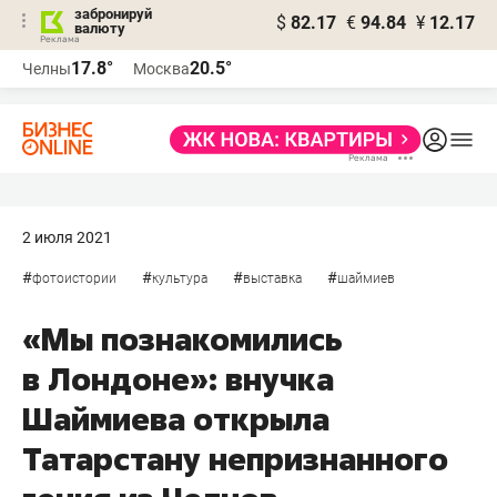
забронируй
$
82.17
€
94.84
¥
12.17
валюту
17.8°
20.5°
Челны
Москва
2 июля 2021
#
#
#
#
фотоистории
культура
выставка
шаймиев
«Мы познакомились
в Лондоне»: внучка
Шаймиева открыла
Татарстану непризнанного