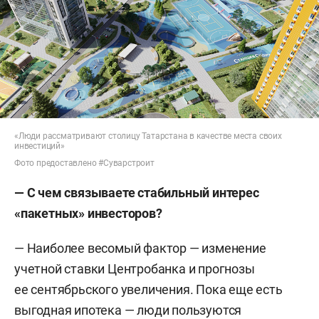
«Люди рассматривают столицу Татарстана в качестве места своих
инвестиций»
Фото предоставлено #Суварстроит
— С чем связываете стабильный интерес
«пакетных» инвесторов?
— Наиболее весомый фактор — изменение
учетной ставки Центробанка и прогнозы
ее сентябрьского увеличения. Пока еще есть
выгодная ипотека — люди пользуются