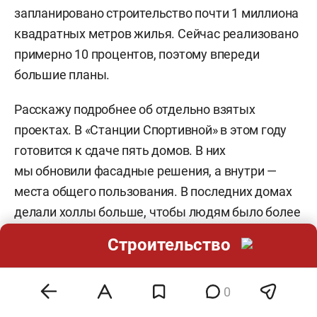
запланировано строительство почти 1 миллиона
квадратных метров жилья. Сейчас реализовано
примерно 10 процентов, поэтому впереди
большие планы.
Расскажу подробнее об отдельно взятых
проектах. В «Станции Спортивной» в этом году
готовится к сдаче пять домов. В них
мы обновили фасадные решения, а внутри —
места общего пользования. В последних домах
делали холлы больше, чтобы людям было более
комфортно. По цветам все минималистично:
Строительство
черно-белые фасады, внутри — тоже все строго,
чтобы глаз не уставал, везде чисто и порядок,
0
к тому же красиво. Также мы увеличили
оконные проемы — света очень много,