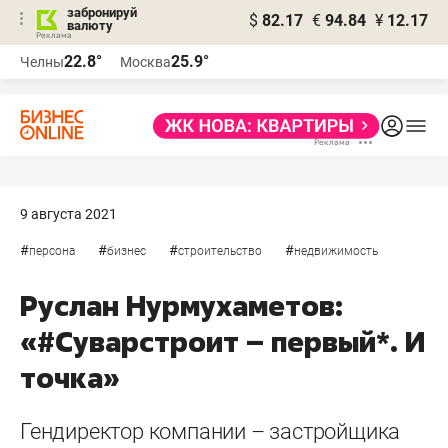
забронируй
$
82.17
€
94.84
¥
12.17
валюту
22.8°
25.9°
Челны
Москва
9 августа 2021
#
#
#
#
персона
бизнес
строительство
недвижимость
Руслан Нурмухаметов:
«#Суварстроит – первый*. И
точка»
Гендиректор компании – застройщика