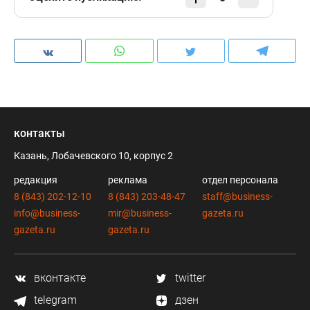
контакты
Казань, Лобачевского 10, корпус 2
редакция
реклама
отдел персонала
8 (843) 202-12-10
8 (843) 203-48-47
staff@business-
info@business-
mir@business-
gazeta.ru
gazeta.ru
gazeta.ru
вконтакте
twitter
telegram
дзен