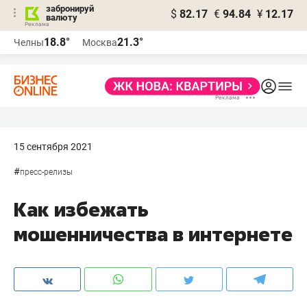
забронируй
$
82.17
€
94.84
¥
12.17
валюту
18.8°
21.3°
Челны
Москва
15 сентября 2021
#
пресс-релизы
Как избежать
мошенничества в интернете