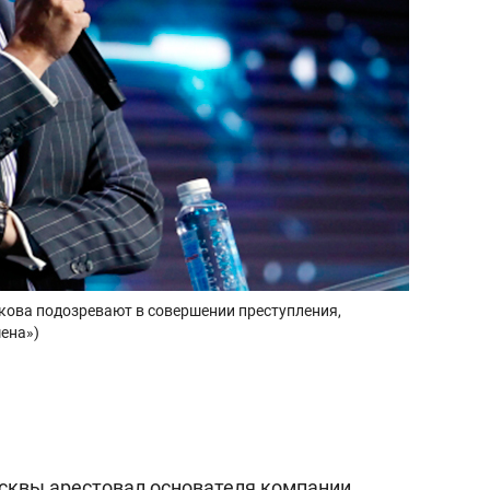
кова подозревают в совершении преступления,
мена»)
сквы арестовал основателя компании