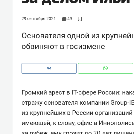
рынки, почему надо знать аксакал
чем интересен Оман?
29 сентября 2021
49
Основателя одной из крупней
обвиняют в госизмене
Громкий арест в IT-сфере России: на
стражу основателя компании Group-I
Рекомендуем
Рекоме
из крупнейших в России организаций
Падел, фитнес, танцы и даже
Психо
имеющей, к слову, офис в Иннополис
ниндзя-зал: как ТРЦ «Франт»
«Дире
стал Меккой для любителей
когда 
за рубеж, ему грозит до 20 лет лише