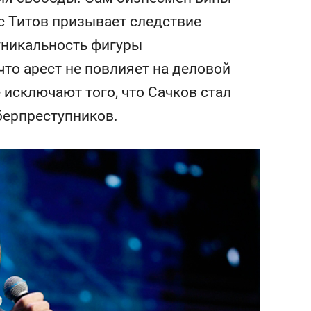
сверхнагрузку
для меня это челлендж
с Титов призывает следствие
сом»
уникальность фигуры
что арест не повлияет на деловой
 исключают того, что Сачков стал
берпреступников.