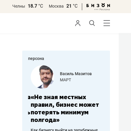
18.7
°С
21
°С
Челны
Москва
персона
еменова
Василь Мазитов
»
МАРТ
а: работа
«Не зная местных
«Мне лу
ечься
правил, бизнес может
не зара
вствовать
потерять минимум
чем пот
полгода»
репутац
пошиву
Как бизнесу выйти на зарубежные
Владелец от