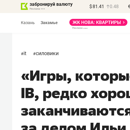
забронируй валюту
$
81.41
0.48
Казань
Закамье
it
силовики
#
#
«Игры, которы
Василь Мазитов
МАРТ
IB, редко хор
«Не зная местных
правил, бизнес может
заканчиваются
потерять минимум
полгода»
за делом Ильи
Как бизнесу выйти на зарубежные