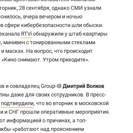
торник, 28 сентября, однако СМИ узнали
яснилось, вчера вечером и ночью
 в сфере кибербезопасности шли обыски.
леканала
R
TVi
обнаружили у штаб-квартиры
, минивен с тонированными стеклами
 масках. На вопрос, что происходит
: «Кино снимают. Утром приходите».
ов и совладелец Group-IB
Дмитрий Волков
пны даже для своих сотрудников. В пресс-
м
подтвердили
, что во вторник в московской
сии и СНГ прошли оперативные мероприятия.
ют информацией о причинах, а топ-
жбы «работают над прояснением