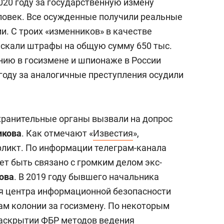
2020 году за государственную измену
ловек. Все осужденные получили реальные
ии. С троих «изменников» в качестве
ыскали штрафы на общую сумму 650 тыс.
нию в госизмене и шпионаже в России
 году за аналогичные преступления осудили
хранительные органы вызвали на допрос
икова
. Как отмечают «
Известия
»,
фликт. По информации телеграм-канала
ет быть связано с громким делом экс-
ова
. В 2019 году бывшего начальника
я центра информационной безопасности
ам колонии за госизмену. По некоторым
раскрытии ФБР методов ведения