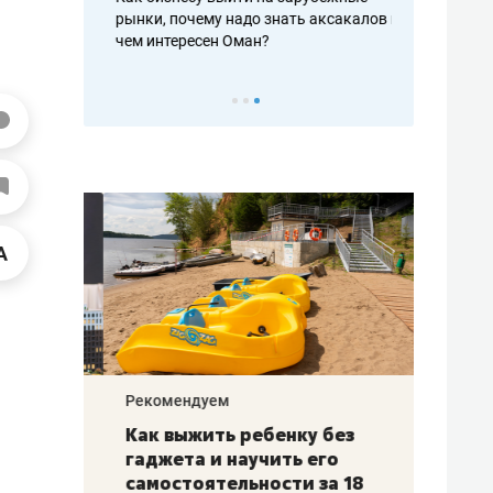
рафакте,
рынки, почему надо знать аксакалов и
о трехкратно
кредитов
чем интересен Оман?
клиентах и ч
Рекомендуем
Рекоме
лья
Как выжить ребенку без
Салих
есте
гаджета и научить его
«Если
а –
самостоятельности за 18
с мин