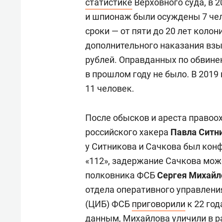
статистике
Верховного суда, в 
и шпионаж были осуждены 7 че
сроки — от пяти до 20 лет колон
дополнительного наказания вз
рублей. Оправданных по обвине
в прошлом году не было. В 2019
11 человек.
После обысков и ареста правоо
российского хакера
Павла Ситн
у Ситникова и Сачкова был кон
«112», задержание Сачкова мож
полковника ФСБ
Сергея Михайл
отдела оперативного управлени
(ЦИБ) ФСБ
приговорили
к 22 год
данным, Михайлова уличили в 