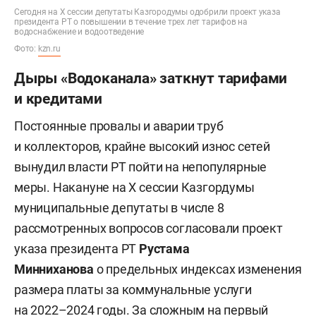
Сегодня на Х сессии депутаты Казгородумы одобрили проект указа
президента РТ о повышении в течение трех лет тарифов на
водоснабжение и водоотведение
Фото:
kzn.ru
Дыры «Водоканала» заткнут тарифами
и кредитами
Постоянные провалы и аварии труб
и коллекторов, крайне высокий износ сетей
вынудил власти РТ пойти на непопулярные
меры. Накануне на X сессии Казгордумы
муниципальные депутаты в числе 8
рассмотренных вопросов согласовали проект
указа президента РТ
Рустама
Минниханова
о предельных индексах изменения
размера платы за коммунальные услуги
на 2022–2024 годы. За сложным на первый