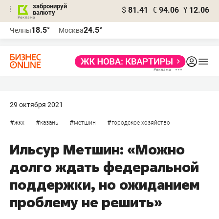
забронируй
$
81.41
€
94.06
¥
12.06
валюту
18.5°
24.5°
Челны
Москва
29 октября 2021
#
#
#
#
жкх
казань
метшин
городское хозяйство
Ильсур Метшин: «Можно
долго ждать федеральной
поддержки, но ожиданием
проблему не решить»