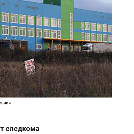
овики
от следкома