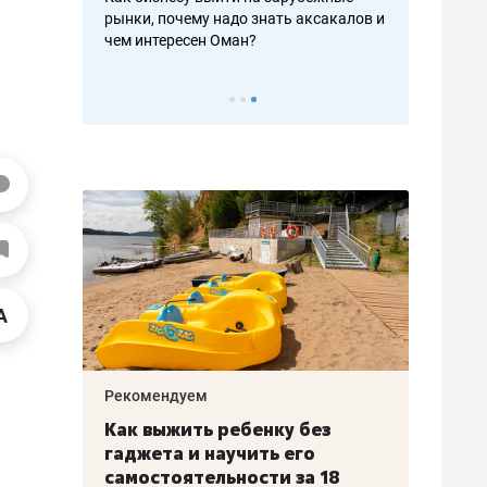
рафакте,
рынки, почему надо знать аксакалов и
о трехкратно
кредитов
чем интересен Оман?
клиентах и ч
Рекомендуем
Рекоме
лья
Как выжить ребенку без
Салих
есте
гаджета и научить его
«Если
а –
самостоятельности за 18
с мин