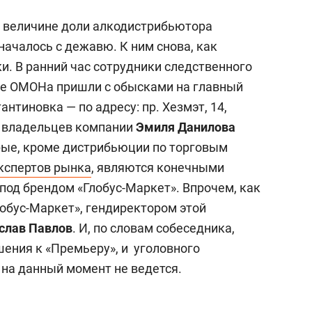
о величине доли алкодистрибьютора
ачалось с дежавю. К ним снова, как
ки. В ранний час сотрудники следственного
ке ОМОНа пришли с обысками на главный
нтиновка — по адресу: пр. Хезмэт, 14,
ма владельцев компании
Эмиля Данилова
орые, кроме дистрибьюции по торговым
кспертов рынка
, являются конечными
од брендом «Глобус-Маркет». Впрочем, как
обус-Маркет», гендиректором этой
слав Павлов
. И, по словам собеседника,
шения к «Премьеру», и уголовного
 на данный момент не ведется.