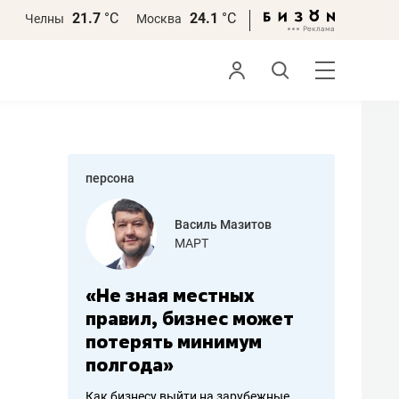
21.7
°С
24.1
°С
Челны
Москва
персона
еменова
Василь Мазитов
»
МАРТ
а: работа
«Не зная местных
«Мне лу
ечься
правил, бизнес может
не зара
вствовать
потерять минимум
чем пот
полгода»
репутац
пошиву
Как бизнесу выйти на зарубежные
Владелец от