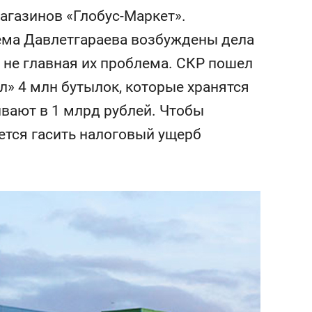
сверхнагрузку
для меня это челлендж
агазинов «Глобус-Маркет».
сом»
ема Давлетгараева возбуждены дела
, не главная их проблема. СКР пошел
л» 4 млн бутылок, которые хранятся
ивают в 1 млрд рублей. Чтобы
ется гасить налоговый ущерб