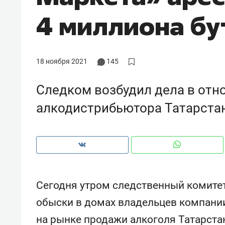
рынки, почему надо знать аксакал
4 миллиона б
чем интересен Оман?
18 ноября 2021
145
Следком возбудил дела в отн
алкодистрибьютора Татарста
Рекомендуем
Рекоме
Сегодня утром следственный комите
Падел, фитнес, танцы и даже
Психо
обыски в домах владельцев компани
ниндзя-зал: как ТРЦ «Франт»
«Дире
на рынке продажи алкоголя Татарста
стал Меккой для любителей
когда 