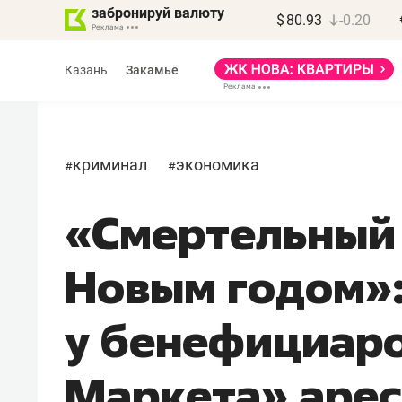
забронируй валюту
$
80.93
-0.20
Казань
Закамье
криминал
экономика
#
#
«Смертельный 
Василь Мазитов
МАРТ
Новым годом»
«Не зная местных
правил, бизнес может
у бенефициаро
потерять минимум
полгода»
Маркета» аре
Как бизнесу выйти на зарубежные