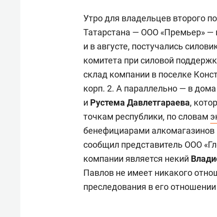
Утро для владельцев второго п
Татарстана — ООО «Премьер» — н
и в августе, постучались силови
комитета при силовой поддерж
склад компании в поселке Конста
корп. 2. А параллельно — в до
и
Рустема Давлетгараева
, кот
точкам республики, по словам
э
бенефициарами алкомагазинов п
сообщил представитель ООО «Гл
компании является некий
Влади
Павлов не имеет никакого отно
преследования в его отношении