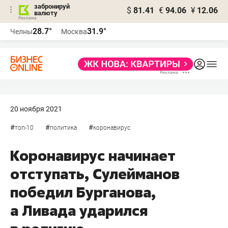
забронируй
$
81.41
€
94.06
¥
12.06
валюту
28.7°
31.9°
Челны
Москва
20 ноября 2021
#
#
#
топ-10
политика
коронавирус
Коронавирус начинает
отступать, Сулейманов
победил Бурганова,
а Ливада ударился