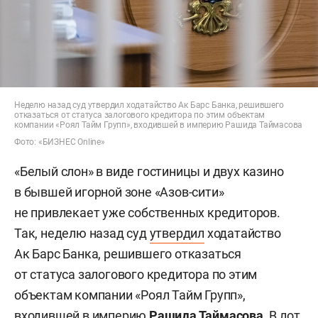
Неделю назад суд утвердил ходатайство Ак Барс Банка, решившего
отказаться от статуса залогового кредитора по этим объектам
компании «Роял Тайм Групп», входившей в империю Рашида Таймасова
Фото: «БИЗНЕС Online»
«Белый слон» в виде гостиницы и двух казино
в бывшей игорной зоне «Азов-сити»
не привлекает уже собственных кредиторов.
Так, неделю назад суд
утвердил
ходатайство
Ак Барс Банка, решившего отказаться
от статуса залогового кредитора по этим
объектам компании «Роял Тайм Групп»,
входившей в империю
Рашида Таймасова
. В лот