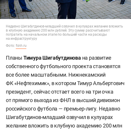
Недавно Шигабутдинов-младший озвучил в кулуарах желание вложить
в клубную академию 200 млн рублей. Эту сумму рассчитывают
потратить на начальном этапе по большей части на расходы
на инфраструктуру
Фото:
fcnh.ru
Планы
Тимура Шигабутдинова
на развитие
собственного футбольного проекта становятся
все более масштабными. Нижнекамский
ФК «Нефтехимик», в котором Тимур Альбертович
президент, сейчас отстает всего на три очка
от прямого выхода из ФНЛ в высший дивизион
российского футбола — премьер-лигу. Недавно
Шигабутдинов-младший озвучил в кулуарах
желание вложить в клубную академию 200 млн