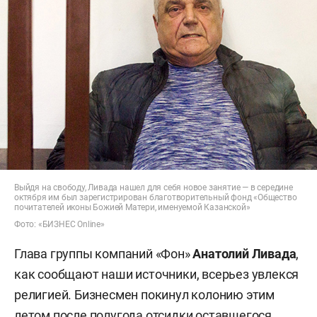
Выйдя на свободу, Ливада нашел для себя новое занятие — в середине
октября им был зарегистрирован благотворительный фонд «Общество
почитателей иконы Божией Матери, именуемой Казанской»
Фото: «БИЗНЕС Online»
Глава группы компаний «Фон»
Анатолий Ливада
,
как сообщают наши источники, всерьез увлекся
религией. Бизнесмен покинул колонию этим
летом после полугода отсидки оставшегося