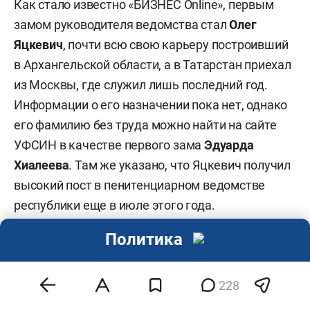
Как стало известно «БИЗНЕС Online», первым
замом руководителя ведомства стал
Олег
Яцкевич
, почти всю свою карьеру построивший
в Архангельской области, а в Татарстан приехал
из Москвы, где служил лишь последний год.
Информации о его назначении пока нет, однако
его фамилию без труда можно найти на сайте
УФСИН в качестве первого зама
Эдуарда
Хиалеева
. Там же указано, что Яцкевич получил
высокий пост в пенитенциарном ведомстве
республики еще в июле этого года.
Политика
Пока Яцкевич работает с приставкой «врио», но,
по нашим данным, вопрос утверждения его
в должности, в сущности, уже не стоит. Так,
228
буквально на днях «кандидат» прошел