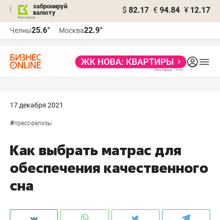
забронируй
$
82.17
€
94.84
¥
12.17
валюту
25.6°
22.9°
Челны
Москва
17 декабря 2021
#
пресс-релизы
Как выбрать матрас для
обеспечения качественного
сна