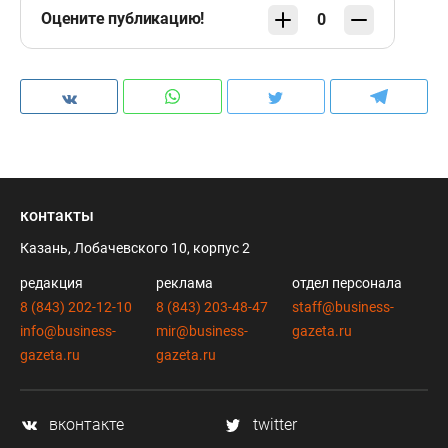
Оцените публикацию!
0
контакты
Казань, Лобачевского 10, корпус 2
редакция
реклама
отдел персонала
8 (843) 202-12-10
8 (843) 203-48-47
staff@business-
info@business-
mir@business-
gazeta.ru
gazeta.ru
gazeta.ru
вконтакте
twitter