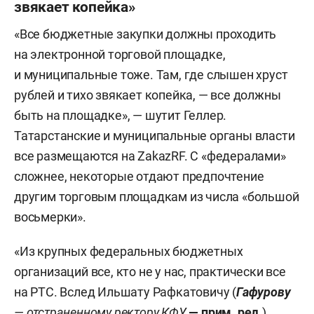
звякает копейка»
«Все бюджетные закупки должны проходить
на электронной торговой площадке,
и муниципальные тоже. Там, где слышен хруст
рублей и тихо звякает копейка, — все должны
быть на площадке», — шутит Геллер.
Татарстанские и муниципальные органы власти
все размещаются на ZakazRF. С «федералами»
сложнее, некоторые отдают предпочтение
другим торговым площадкам из числа «большой
восьмерки».
«Из крупных федеральных бюджетных
организаций все, кто не у нас, практически все
на РТС. Вслед Ильшату Рафкатовичу (
Гафурову
— отстраненному ректору КФУ
— прим. ред.
)