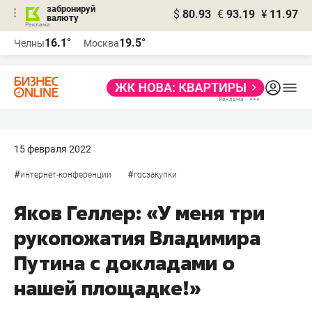
забронируй
$
80.93
€
93.19
¥
11.97
валюту
16.1°
19.5°
Челны
Москва
15 февраля 2022
#
#
интернет-конференции
госзакупки
Яков Геллер: «У меня три
рукопожатия Владимира
Путина с докладами о
нашей площадке!»