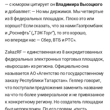
— с юмором цитирует он
Владимира Высоцкого
и добавляет: — Но мы держимся. Мы четвертые
из 8 федеральных площадок. Плохо это или
хорошо? Если сказать, что за нами Газпромбанк
и „Роснефть“ („
ТЭК-Торг“
), то это хорошо,
но впереди нас — Сбер, ВТБ и РТС».
ZakazRF — единственная из 8 аккредитованных
федеральных электронных торговых площадок,
«выросшая» из региона. Официально она
называется АО «Агентство по государственному
заказу Республики Татарстан». Геллер говорит,
что поступали предложения заменить название
на что-то более универсальное и не привязанное
к конкретному региону. Но создатель площадки
был непреклонен. По его словам, «пусть