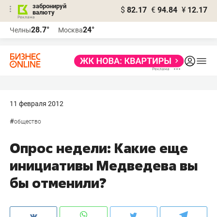
забронируй
$
82.17
€
94.84
¥
12.17
валюту
28.7°
24°
Челны
Москва
11 февраля 2012
#
общество
Опрос недели: Какие еще
инициативы Медведева вы
бы отменили?