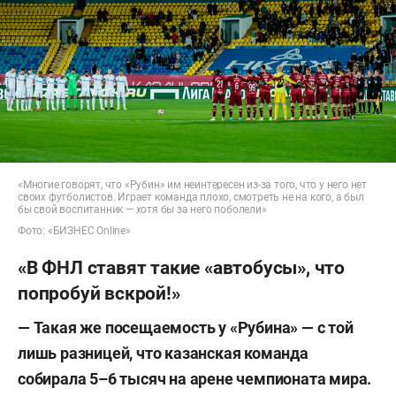
«Многие говорят, что «Рубин» им неинтересен из-за того, что у него нет
своих футболистов. Играет команда плохо, смотреть не на кого, а был
бы свой воспитанник — хотя бы за него поболели»
Фото: «БИЗНЕС Online»
«В ФНЛ ставят такие «автобусы», что
попробуй вскрой!»
— Такая же посещаемость у «Рубина» — с той
лишь разницей, что казанская команда
собирала 5–6 тысяч на арене чемпионата мира.