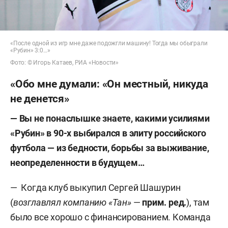
«После одной из игр мне даже подожгли машину! Тогда мы обыграли
«Рубин» 3:0…»
Фото: © Игорь Катаев, РИА «Новости»
«Обо мне думали: «Он местный, никуда
не денется»
— Вы не понаслышке знаете, какими усилиями
«Рубин» в 90-х выбирался в элиту российского
футбола — из бедности, борьбы за выживание,
неопределенности в будущем…
— Когда клуб выкупил Сергей Шашурин
(
возглавлял компанию «Тан»
—
прим. ред.
), там
было все хорошо с финансированием. Команда