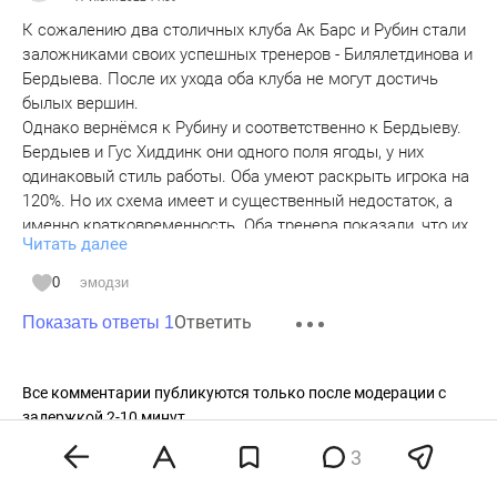
К сожалению два столичных клуба Ак Барс и Рубин стали
заложниками своих успешных тренеров - Билялетдинова и
Бердыева. После их ухода оба клуба не могут достичь
былых вершин.
Однако вернёмся к Рубину и соответственно к Бердыеву.
Бердыев и Гус Хиддинк они одного поля ягоды, у них
одинаковый стиль работы. Оба умеют раскрыть игрока на
120%. Но их схема имеет и существенный недостаток, а
именно кратковременность. Оба тренера показали, что их
Читать далее
схема игры не может работать долго. Поэтому за
успехами сразу следовали неудачи. Бердыев кстати не
0
эмодзи
молодеет и есть ли смысл снова его приглашать, тем
Ответить
более его второе пришествие было весьма неудачным...
Показать ответы 1
Все комментарии публикуются только после модерации с
задержкой 2-10 минут.
Редакция оставляет за собой право отказать в публикации
3
вашего комментария.
Правила модерирования
.