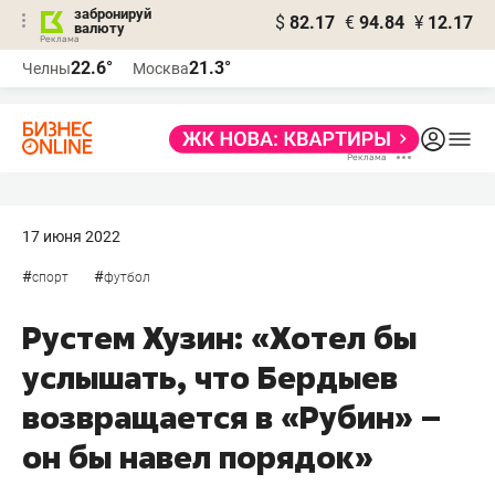
забронируй
$
82.17
€
94.84
¥
12.17
валюту
22.6°
21.3°
Челны
Москва
17 июня 2022
#
#
спорт
футбол
Рустем Хузин: «Хотел бы
услышать, что Бердыев
возвращается в «Рубин» –
он бы навел порядок»