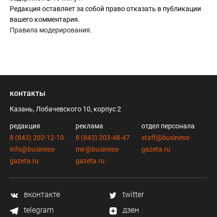
Редакция оставляет за собой право отказать в публикации
вашего комментария.
Правила модерирования
.
контакты
Казань, Лобачевского 10, корпус 2
редакция
реклама
отдел персонала
8 (843) 202-12-10
8 (843) 203-48-47
staff@business-
info@business-
mir@business-
gazeta.ru
gazeta.ru
gazeta.ru
вконтакте
twitter
telegram
дзен