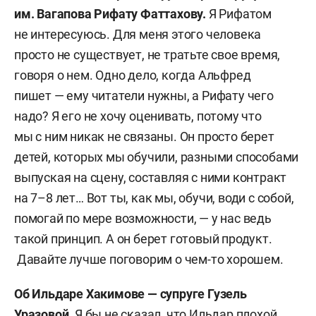
им. Вагапова Рифату Фаттахову.
Я Рифатом
не интересуюсь. Для меня этого человека
просто не существует, не тратьте свое время,
говоря о нем. Одно дело, когда Альфред
пишет — ему читатели нужны, а Рифату чего
надо? Я его не хочу оценивать, потому что
мы с ним никак не связаны. Он просто берет
детей, которых мы обучили, разными способами
выпуская на сцену, составляя с ними контракт
на 7–8 лет… Вот ты, как мы, обучи, води с собой,
помогай по мере возможности, — у нас ведь
такой принцип. А он берет готовый продукт.
Давайте лучше поговорим о чем-то хорошем.
Об Ильдаре Хакимове — супруге Гузель
Уразовой.
Я бы не сказал, что Ильдар плохой