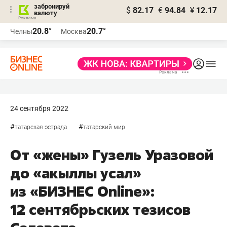
забронируй
$
82.17
€
94.84
¥
12.17
валюту
20.8°
20.7°
Челны
Москва
24 сентября 2022
#
#
татарская эстрада
татарский мир
От «жены» Гузель Уразовой
до «акыллы усал»
из «БИЗНЕС Online»:
12 сентябрьских тезисов