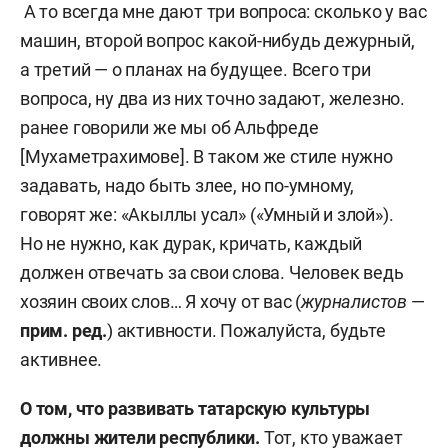
А то всегда мне дают три вопроса: сколько у вас
машин, второй вопрос какой-нибудь дежурный,
а третий — о планах на будущее. Всего три
вопроса, ну два из них точно задают, железно.
ранее говорили же мы об Альфреде
[Мухаметрахимове]. В таком же стиле нужно
задавать, надо быть злее, но по-умному,
говорят же: «Акыллы усал» («Умный и злой»).
Но не нужно, как дурак, кричать, каждый
должен отвечать за свои слова. Человек ведь
хозяин своих слов… Я хочу от вас (
журналистов
—
прим. ред.
) активности. Пожалуйста, будьте
активнее.
О том, что развивать татарскую культуры
должны жители республики.
Тот, кто уважает