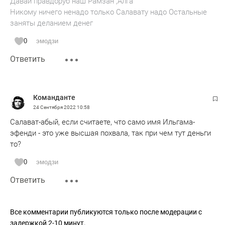
Давай правдоруб наш Рамзан ,Алга
Никому ничего ненадо только Салавату надо Остальные
заняты деланием денег
0
эмодзи
Ответить
Команданте
24 Сентября 2022
10:58
Салават-абый, если считаете, что само имя Ильгама-
эфенди - это уже высшая похвала, так при чем тут деньги
то?
0
эмодзи
Ответить
Все комментарии публикуются только после модерации с
задержкой 2-10 минут.