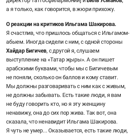
директор Татгосфилармонии] и
Виль Усманов
,
а я только, как говорится, в жюри прихожу.
О реакции на критиков Ильгама Шакирова.
Я счастлив, что пришлось общаться с Ильгамом-
абыем. Иногда сидели с ним, с одной стороны
Хайдар Бигичев
, с другой я, слушаем
выступление на «Татар җыры». А он пишет
арабскими буквами, чтобы мы с Бигичевым
не поняли, сколько он баллов и кому ставит.
Мы должны разговаривать с ним как с живым,
не должны забывать. Есть такие люди, я вам
не буду говорить кто, но я эту женщину
ненавижу, она до сих пор жива. Так вот, она
сказала, что ненавидит Ильгама Шакирова.
Я чуть не умер... Оказывается, есть такие люди,