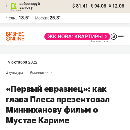
забронируй
$
81.41
€
94.06
¥
12.06
валюту
18.5°
25.3°
Челны
Москва
19 октября 2022
#
#
культура
минниханов
«Первый евразиец»: как
глава Плеса презентовал
Минниханову фильм о
Мустае Кариме