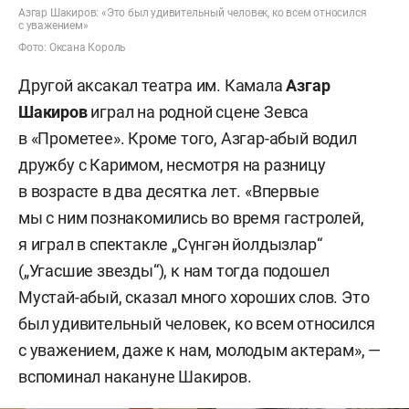
Азгар Шакиров: «Это был удивительный человек, ко всем относился
с уважением»
Фото: Оксана Король
Другой аксакал театра им. Камала
Азгар
Шакиров
играл на родной сцене Зевса
в «Прометее». Кроме того, Азгар-абый водил
дружбу с Каримом, несмотря на разницу
в возрасте в два десятка лет. «Впервые
мы с ним познакомились во время гастролей,
я играл в спектакле „Сүнгән йолдызлар“
(„Угасшие звезды“), к нам тогда подошел
Мустай-абый, сказал много хороших слов. Это
был удивительный человек, ко всем относился
с уважением, даже к нам, молодым актерам», —
вспоминал накануне Шакиров.