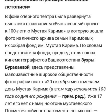
летописи»
В фойе оперного театра была развернута
выставка с названием «Выставочный проект
к 100-летию Мустая Карима», в которую вошли
фото из личного архива семьи Каримовых,
их собрал фонд им. Мустая Карима. По словам
представителя фонда, председателя союза
кинематографистов Башкортостана
Зухры
Буракаевой
,
здесь представлены
малоизвестные широкой общественности
фотографии поэта. «20 октября мы отмечаем
день Мустая Карима (
в этом году исполнится 103
года со дня его рождения
—
прим. ред.
). Уже 17
лет его нет с нами, но огонь мустаевского
Прометея собирает нас вместе до сих пор, —