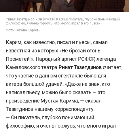
Ринат Тазетдинов: «Он [Мустай Карим] писатель, глубоко понимающий
философию, я очень горжусь, что много играл в его пьесах»
Фото: Оксана Король
Карим, как известно, писал и пьесы, самая
известная из которых «Не бросай огонь,
Прометей!». Народный артист РСФСР, легенда
Камаловского театра
Ринат Тазетдинов
считает,
что участие в данном спектакле было для
актера большой удачей. «Даже не зная, кто
написал пьесу, можно было сказать — это
произведение Мустая Карима, — сказал
Тазетдинов нашему корреспонденту.
— Он писатель, глубоко понимающий
философию, я очень горжусь, что много играл