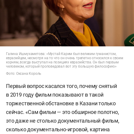
Галина Ишмухаметова: «Мустай Карим был великим гуманистом,
евразийцем, несмотря на то что он очень трепетно относился к своим
корням, всегда выступал на позициях евразийства. Он был первым
человеком, который проповедовал вот эту большую философию»
Фото: Оксана Король
Первый вопрос касался того, почему снятый
в 2019 году фильм показывают в такой
торжественной обстановке в Казани только
сейчас. «Сам фильм — это обширное полотно,
это даже не столько документальный фильм,
сколько документально-игровой, картина