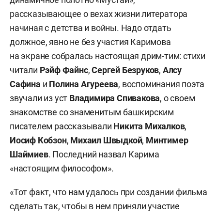
рассказывающее о вехах жизни литератора
начиная с детства и войны. Надо отдать
должное, явно не без участия Каримова
на экране собралась настоящая дрим-тим: стихи
читали
Рэйф Файнс
,
Сергей Безруков
,
Алсу
Сафина
и
Полина Агуреева
, воспоминания поэта
звучали из уст
Владимира Спивакова
, о своем
знакомстве со знаменитым башкирским
писателем рассказывали
Никита Михалков
,
Иосиф Кобзон
,
Михаил Швыдкой
,
Минтимер
Шаймиев
. Последний назвал Карима
«настоящим философом».
«Тот факт, что нам удалось при создании фильма
сделать так, чтобы в нем приняли участие