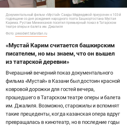
Документальный фильм «Мустай» Саиды Медведевой приурочен к 103-й
годовщине со дня рождения народного поэта Башкортостана Мустая
Карима. Рустам Минниханов посетил премьерный показ в Татарском
театре оперы и балета им. Джалиля
Фото:
president.tatarstan.ru
«Мустай Карим считается башкирским
писателем, но мы знаем, что он вышел
из татарской деревни»
Вчерашний вечерний показ документального
фильма «Мустай» в Казани был достоин красной
ковровой дорожки для гостей вечера,
прошедшего в Татарском театре оперы и балета
им. Джалиля. Возможно, старожилы и вспомнят
такие прецеденты, когда казанская опера вдруг
превращалась в кинотеатр, но в последние годы