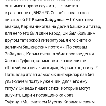
он и имеет право служить, — заметил
в разговоре с „БИЗНЕС Online“ глава союза
писателей РТ
Ркаил Зайдулла
. — Я был с ним
знаком, Карим никогда не делил башкир и татар,
для него это был один народ. Он был большим
другом татарской литературы, я его считаю
великим башкирским поэтом». По словам
Зайдуллы, Карим очень любил произведения
Хасана Туфана, каримовское знаменитое
«Шагыйрьгә нигә чин кирәк, Нәрсәгә аңа титул?
Патшалар ятлап алырлык шигырьләр яза бит
ул» («Зачем поэту нужен чин, для чего ему
титул? Он ведь пишет стихи, которые могут
выучить цари») посвящено как раз
Туфану. «Мы считаем Мустая Карима и своим