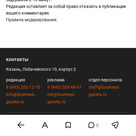
Редакция оставляет за собой право отказать в публикации
вашего комментария.
Правила модерирования
.
контакты
Казань, Лобачевского 10, корпус 2
редакция
реклама
отдел персонала
8 (843) 202-12-10
8 (843) 203-48-47
staff@business-
info@business-
mir@business-
gazeta.ru
gazeta.ru
gazeta.ru
вконтакте
twitter
6
telegram
дзен