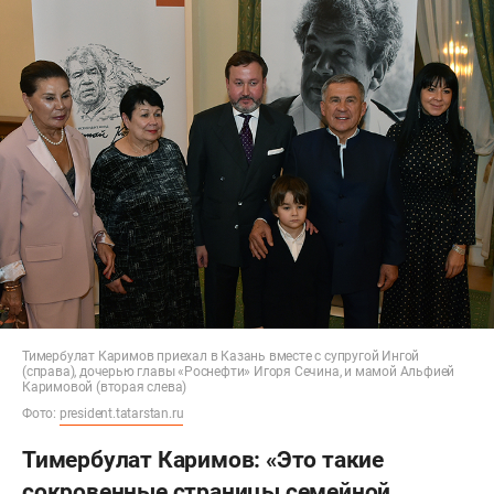
Тимербулат Каримов приехал в Казань вместе с супругой Ингой
(справа), дочерью главы «Роснефти» Игоря Сечина, и мамой Альфией
Каримовой (вторая слева)
Фото:
president.tatarstan.ru
Тимербулат Каримов: «Это такие
сокровенные страницы семейной