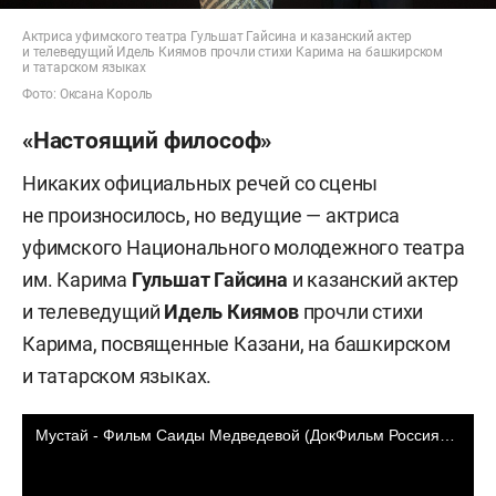
Актриса уфимского театра Гульшат Гайсина и казанский актер
и телеведущий Идель Киямов прочли стихи Карима на башкирском
и татарском языках
Фото: Оксана Король
«Настоящий философ»
Никаких официальных речей со сцены
не произносилось, но ведущие — актриса
уфимского Национального молодежного театра
им. Карима
Гульшат Гайсина
и казанский актер
и телеведущий
Идель Киямов
прочли стихи
Карима, посвященные Казани, на башкирском
и татарском языках.