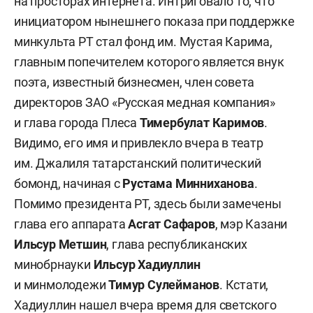
на просторах интернета. Интриговало то, что
инициатором нынешнего показа при поддержке
минкульта РТ стал фонд им. Мустая Карима,
главным попечителем которого является внук
поэта, известный бизнесмен, член совета
директоров ЗАО «Русская медная компания»
и глава города Плеса
Тимербулат Каримов
.
Видимо, его имя и привлекло вчера в театр
им. Джалиля татарстанский политический
бомонд, начиная с
Рустама Минниханова
.
Помимо президента РТ, здесь были замечены
глава его аппарата
Асгат Сафаров
, мэр Казани
Ильсур Метшин
, глава республиканских
минобрнауки
Ильсур Хадиуллин
и минмолодежи
Тимур Сулейманов
. Кстати,
Хадиуллин нашел вчера время для светского