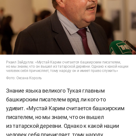
Ркаил Зайдулла: «Мустай Карим считается башкирским писателем,
но мы знаем, что он вышел из татарской деревни. Однако к какой нации
человек себя причисляет, тому народу он и имеет право служить»
Фото: Оксана Король
Знание языка великого Тукая главным
башкирским писателем вряд ли кого-то
удивит. «Мустай Карим считается башкирским
писателем, но мы знаем, что он вышел
из татарской деревни. Однако к какой нации
человек себя причисляет, тому народу