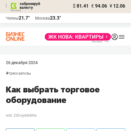
забронируй
$
81.41
€
94.06
¥
12.06
валюту
21.7°
23.3°
Челны
Москва
26 декабря 2024
#
пресс-релизы
Как выбрать торговое
оборудование
erid: 2SDnjeMvBNs