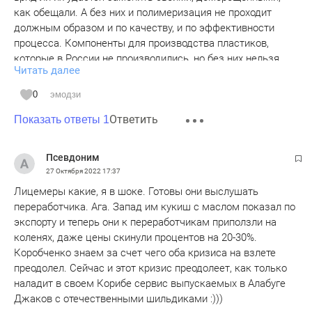
как обещали. А без них и полимеризация не проходит
должным образом и по качеству, и по эффективности
процесса. Компоненты для производства пластиков,
которые в России не производились, но без них нельзя
Читать далее
получить определенные свойства, например, пластик для
автомобилестроения и т.д. Оборудование, которое как тут
0
эмодзи
сказали, импортное на 99%. А ведь оно и ломается, и
Ответить
требует расходных материалов. Здесь тоже проблемы. В
Показать ответы 1
общем не ожидали такого. А ведь еще более тонкая
химия. А это производство более сложных соединений.
Псевдоним
Там нужны уже исходные вещества, которые в России не
27 Октября 2022
17:37
производят и не будут производиться. Пока можно еще
Лицемеры какие, я в шоке. Готовы они выслушать
через китайцев чего-то добывать, но тоже ненадолго.
переработчика. Ага. Запад им кукиш с маслом показал по
Здесь тоже на 99% все импортное. Это относится и к
экспорту и теперь они к переработчикам приползли на
науке. Все эти работы по созданию нового тоже упирается
коленях, даже цены скинули процентов на 20-30%.
в поставках из недружественных стран. Можете их как
Коробченко знаем за счет чего оба кризиса на взлете
угодно ругать, но без них все встанет, и страна откатиться
преодолел. Сейчас и этот кризис преодолеет, как только
в самые темные времена. И это не только в химии, но и во
наладит в своем Корибе сервис выпускаемых в Алабуге
многих других отраслях. Как говорят, Запад еще по-
Джаков с отечественными шильдиками :)))
настоящему и не начал, как это было хотя при совках.