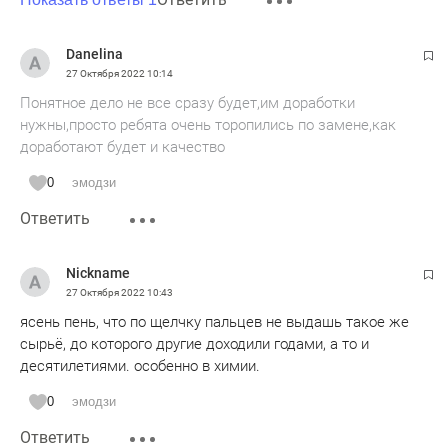
Danelina
27 Октября 2022
10:14
Понятное дело не все сразу будет,им доработки
нужны,просто ребята очень торопились по замене,как
доработают будет и качество
0
эмодзи
Ответить
Nickname
27 Октября 2022
10:43
ясень пень, что по щелчку пальцев не выдашь такое же
сырьё, до которого другие доходили годами, а то и
десятилетиями. особенно в химии.
0
эмодзи
Ответить