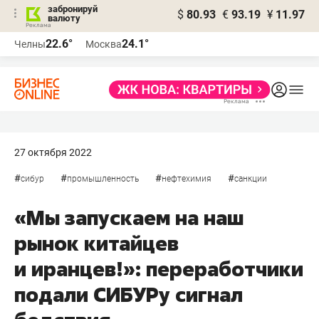
забронируй
$
80.93
€
93.19
¥
11.97
валюту
22.6°
24.1°
Челны
Москва
27 октября 2022
#
#
#
#
сибур
промышленность
нефтехимия
санкции
«Мы запускаем на наш
рынок китайцев
и иранцев!»: переработчики
подали СИБУРу сигнал