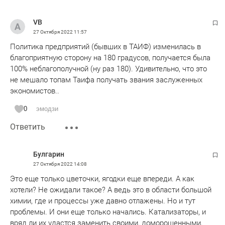
VB
27 Октября 2022
11:57
Политика предприятий (бывших в ТАИФ) изменилась в
благоприятную сторону на 180 градусов, получается была
100% неблагополучной (ну раз 180). Удивительно, что это
не мешало топам Таифа получать звания заслуженных
экономистов..
0
эмодзи
Ответить
Булгарин
27 Октября 2022
14:08
Это еще только цветочки, ягодки еще впереди. А как
хотели? Не ожидали такое? А ведь это в области большой
химии, где и процессы уже давно отлажены. Но и тут
проблемы. И они еще только начались. Катализаторы, и
вряд ли их удастся заменить своими, доморощенными,