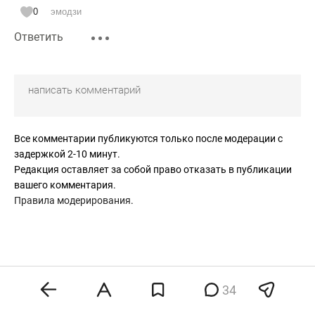
Впереди еще создание специальных органов по
0
эмодзи
отслеживанию выполнения санкций и наложение
Ответить
вторичных санкций или других карательных мер к
нарушителям. Не введены еще санкции по целым
отраслям, в том числе и производство лекарственных
препаратов, агрохимии и т.д..
Все комментарии публикуются только после модерации с
задержкой 2-10 минут.
Редакция оставляет за собой право отказать в публикации
вашего комментария.
Правила модерирования
.
34
контакты