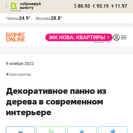
забронируй
$
80.93
€
93.19
¥
11.97
валюту
24.9°
28.8°
Челны
Москва
9 ноября 2022
#
пресс-релизы
Декоративное панно из
дерева в современном
интерьере