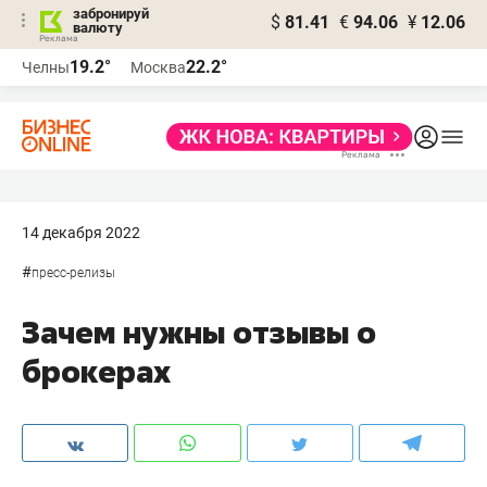
забронируй
$
81.41
€
94.06
¥
12.06
валюту
19.2°
22.2°
Челны
Москва
14 декабря 2022
#
пресс-релизы
Зачем нужны отзывы о
брокерах