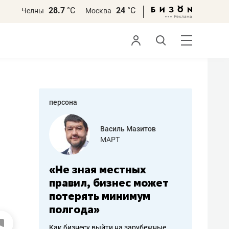
28.7
°С
24
°С
Челны
Москва
персона
еменова
Василь Мазитов
»
МАРТ
а: работа
«Не зная местных
«Мне лу
ечься
правил, бизнес может
не зара
вствовать
потерять минимум
чем пот
полгода»
репутац
пошиву
Как бизнесу выйти на зарубежные
Владелец от