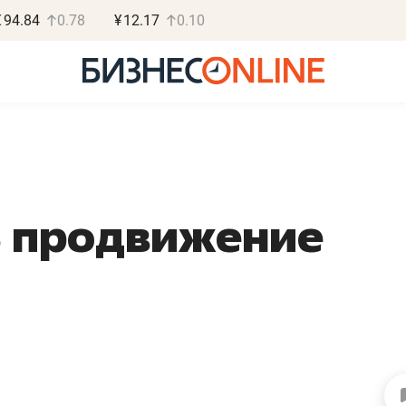
€
94.84
0.78
¥
12.17
0.10
ь продвижение
Роман Ободец
Дарья С
«Готовые решения»
«Бросско
«Мне лучше
«Мама говорил
не заработать вообще,
помогает отвл
чем потерять
от болезни, чу
репутацию»
себя живой»
Владелец отделочной фирмы
Наследница бизнеса по 