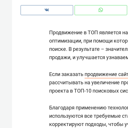
рынки, почему надо знать аксакал
чем интересен Оман?
Продвижение в ТОП является на
оптимизации, при помощи котор
поиске. В результате – значите
продажи, и улучшается узнавае
Если заказать
продвижение сайт
рассчитывать на увеличение пр
проекта в ТОП-10 поисковых сис
Рекомендуем
Рекоме
Благодаря применению техноло
Оставить шум за волной: как
Психо
используются все требуемые ст
строят тишину в казанском
«Дире
корректируют подходы, чтобы у
ЖК «Заря»
когда 