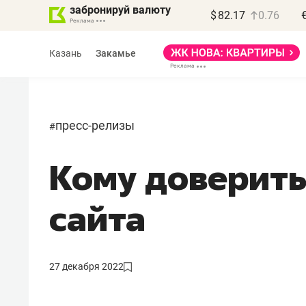
забронируй валюту
$
82.17
0.76
Казань
Закамье
пресс-релизы
#
Кому доверит
Василь Мазитов
МАРТ
сайта
«Не зная местных
правил, бизнес может
потерять минимум
27 декабря 2022
полгода»
Как бизнесу выйти на зарубежные