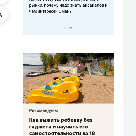
рафакте,
рынки, почему надо знать аксакалов и
о трехкратно
кредитов
чем интересен Оман?
клиентах и ч
Рекомендуем
Рекоме
лья
Как выжить ребенку без
Салих
есте
гаджета и научить его
«Если
а –
самостоятельности за 18
с мин