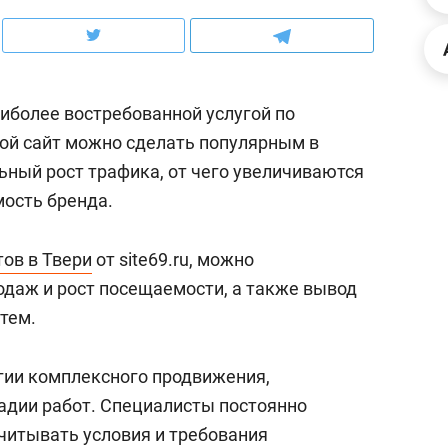
ов и
о трехкратном росте цен, дотошных
школьной формы о конт
клиентах и чудных запросах мастеров
налогах и развитии без 
иболее востребованной услугой по
ой сайт можно сделать популярным в
льный рост трафика, от чего увеличиваются
мость бренда.
ов в Твери
от site69.ru, можно
одаж и рост посещаемости, а также вывод
тем.
ндуем
Рекомендуем
гии комплексного продвижения,
терапевт «Фороса»:
Дизайнер-прораб Ната
адии работ. Специалисты постоянно
кторский невроз» –
Наседкина: «Ремонт вм
читывать условия и требования
человек не считает
с мебелью за 2 миллион