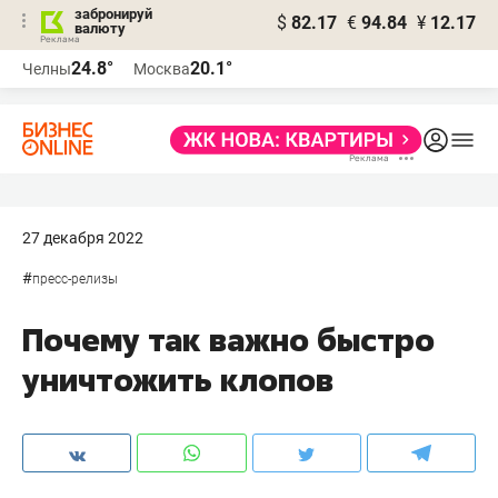
забронируй
$
82.17
€
94.84
¥
12.17
валюту
24.8°
20.1°
Челны
Москва
27 декабря 2022
#
пресс-релизы
Почему так важно быстро
уничтожить клопов