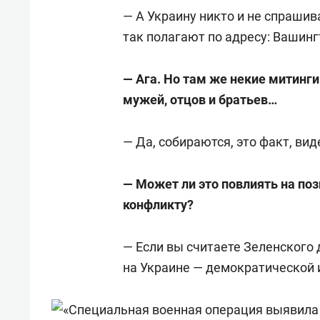
Служил в гражданской авиации,
— А Украину никто и не спрашив
генерального директора авиако
так полагают по адресу: Вашинг
Получил образование в области
— Ага. Но там же некие митинг
академии народного хозяйства 
мужей, отцов и братьев…
РФ.
— Да, собираются, это факт, вид
С 2012 года занимается журнал
главный редактор портала «Арс
— Может ли это повлиять на по
конфликту?
— Если вы считаете Зеленского
на Украине — демократической и 