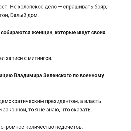
 занимал должность заместителя
ает. Не холопское дело — спрашивать бояр,
мпании.
тон, Белый дом.
 международного бизнеса в Российской
и собираются женщин, которые ищут своих
и государственной службы при президенте
ел записи с митингов.
истикой, член союза журналистов Москвы,
енал Отечества».
зицию Владимира Зеленского по военному
 демократическим президентом, а власть
законной, то я не знаю, что сказать.