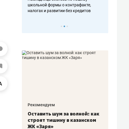
н, дотошных
школьной формы о контрафакте,
рынки, почем
осах мастеров
налогах и развитии без кредитов
чем интересе
Рекомендуем
Рекоме
в:
Оставить шум за волной: как
Психо
строят тишину в казанском
«Дире
щаться
ЖК «Заря»
когда