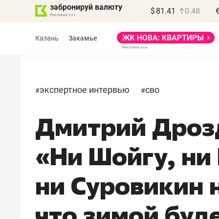
забронируй валюту
$
81.41
0.48
Казань
Закамье
экспертное интервью
сво
#
#
Дмитрий Дроз
«Ни Шойгу, ни
ни Суровикин 
что зимой буд