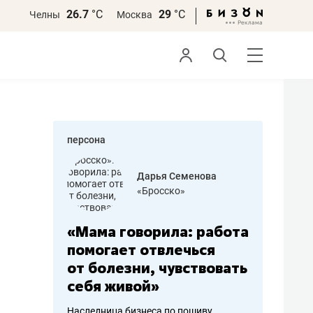
26.7
°С
29
°С
Челны
Москва
персона
бодец
Дарья Семенова
 решения»
«Бросско»
«Мама говорила: работа
«Не зна
вообще,
помогает отвлечься
правил,
от болезни, чувствовать
потерят
себя живой»
полгода
ирмы
Наследница бизнеса по пошиву
Как бизнесу 