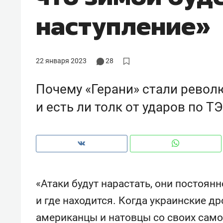
наступление»
22 января 2023
28
Почему «Герани» стали револю
и есть ли толк от ударов по Т
Рекомендуем
Рекоме
«Атаки будут нарастать, они постоян
а»:
Дизайнер-прораб Наталья
Как в
и где находится. Когда украинские д
 –
Наседкина: «Ремонт вместе
гаджет
американцы и натовцы со своих сам
ет
с мебелью за 2 миллиона –
самос