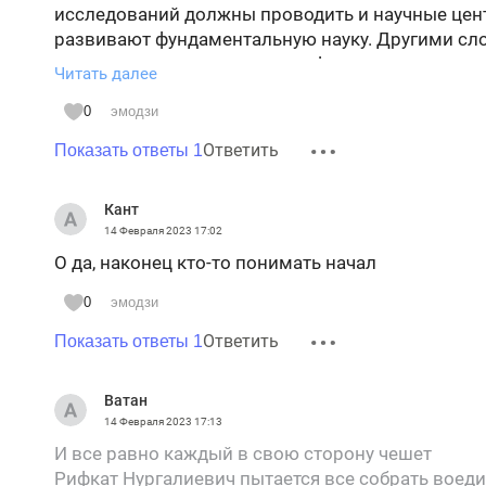
исследований должны проводить и научные цент
развивают фундаментальную науку. Другими сло
научные центры занимаются фундаментальными
Читать далее
прикладным задачам и не имеют отношения, но б
а есть отсебятина и изобретение велосипедов. А 
0
эмодзи
которые работают при корпорациях, как раз и 
Ответить
Показать ответы 1
передовых научных открытий в русло прикладны
быть в основных чертах организована научная д
Кант
14 Февраля 2023
17:02
О да, наконец кто-то понимать начал
0
эмодзи
Ответить
Показать ответы 1
Ватан
14 Февраля 2023
17:13
И все равно каждый в свою сторону чешет
Рифкат Нургалиевич пытается все собрать воедин