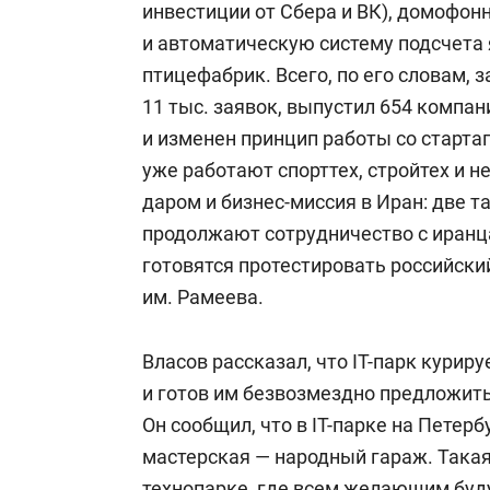
инвестиции от Сбера и ВК), домофон
и автоматическую систему подсчета я
птицефабрик. Всего, по его словам, 
11 тыс. заявок, выпустил 654 компан
и изменен принцип работы со старта
уже работают спорттех, стройтех и 
даром и бизнес-миссия в Иран: две 
продолжают сотрудничество с иранца
готовятся протестировать российский
им. Рамеева.
Власов рассказал, что IT-парк курир
и готов им безвозмездно предложит
Он сообщил, что в IT-парке на Петер
мастерская — народный гараж. Такая
технопарке, где всем желающим буд