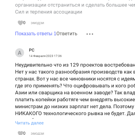
организации отстраниться и сделать большее че
Сил и терпения ассоциации
0
эмодзи
Ответить
Показать ответы 1
РС
14 Февраля 2023
17:36
Неудивительно что из 129 проектов востребованы
Нет у нас такого разнообразия производств как
странах. Вот у нас все чиновники носятся с иде
где это применять? Что оцифровывать и кого ро
Азии или сварщика на военном заводе? Так вла
платить копейки работяге чем внедрять высокие
министрам до низких зарплат нет дела. Поэтому 
НИКАКОГО технологического рывка не будет. Да
под добычу и продажу ресурсов и носит практич
Читать далее
других видов деятельности. Нет свободы техниче
производить дешевле чем в Китае, а если нет п
0
эмодзи