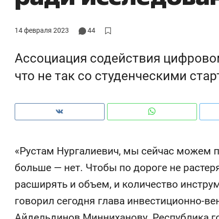
14 февраля 2023
44
Ассоциация содействия цифрово
что не так со студенческими ста
«Рустам Нургалиевич, мы сейчас можем п
больше — нет. Чтобы по дороге не растер
Рекомендуем
Рекомендуем
расширять и объем, и количество инструме
Психотерапевт «Фороса»:
Дизайнер-
говорил сегодня глава инвестиционно-ве
«Директорский невроз» –
Наседкина:
когда человек не считает
с мебелью 
Айдельдинов Минниханову. Республика го