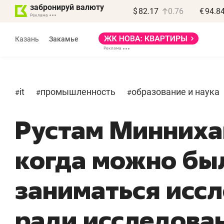
забронируй валюту
$
82.17
0.76
€
94.8
Казань
Закамье
it
промышленность
образование и наука
#
#
#
Рустам Минниха
когда можно бы
заниматься исс
ради исследова