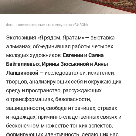
Фото: галерея современного искусства «БИЗОN»
Экспозиция «Я рядом. Яратам» — выставка-
альманах, объединившая работы четырех
молодых художников:
Евгении
и
Саяна
Байгалиевых
,
Ирины Зюськиной
и
Анны
Лапшиновой
— исследователей, искателей,
творцов, анализирующих себя и окружающих,
среду и пространство, рассуждающих
о трансформациях, безопасности,
защищенности, свободе и границах, страхах
и надеждах, причинно-следственных связях и
бесконечном множестве тонких аспектов,
формирующих идентичность, делающих нас