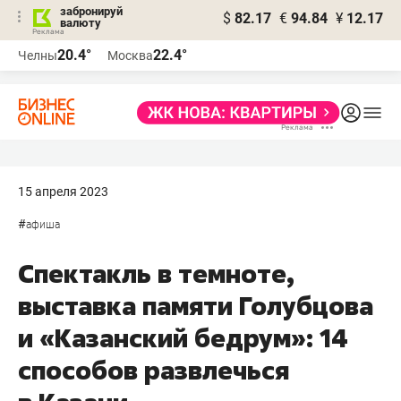
забронируй
$
82.17
€
94.84
¥
12.17
валюту
20.4°
22.4°
Челны
Москва
15 апреля 2023
#
афиша
Спектакль в темноте,
выставка памяти Голубцова
и «Казанский бедрум»: 14
способов развлечься