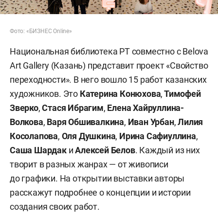
Фото: «БИЗНЕС Online»
Национальная библиотека РТ совместно с Belova
Art Gallery (Казань) представит проект «Свойство
переходности». В него вошло 15 работ казанских
художников. Это
Катерина Конюхова
,
Тимофей
Зверко
,
Стася Ибрагим
,
Елена Хайруллина-
Волкова
,
Варя Обшивалкина
,
Иван Урбан
,
Лилия
Косолапова
,
Оля Душкина
,
Ирина Сафиуллина
,
Саша Шардак
и
Алексей Белов
. Каждый из них
творит в разных жанрах — от живописи
до графики. На открытии выставки авторы
расскажут подробнее о концепции и истории
создания своих работ.