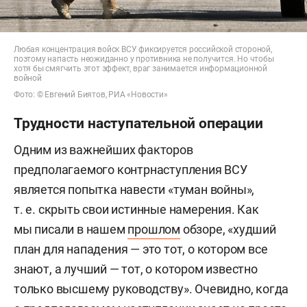
Любая концентрация войск ВСУ фиксируется российской стороной,
поэтому напасть неожиданно у противника не получится. Но чтобы
хотя бы смягчить этот эффект, враг занимается информационной
войной
Фото: © Евгений Биятов, РИА «Новости»
Трудности наступательной операции
Одним из важнейших факторов
предполагаемого контрнаступления ВСУ
является попытка навести «туман войны»,
т. е. скрыть свои истинные намерения. Как
мы писали в нашем
прошлом
обзоре, «худший
план для нападения — это тот, о котором все
знают, а лучший — тот, о котором известно
только высшему руководству». Очевидно, когда