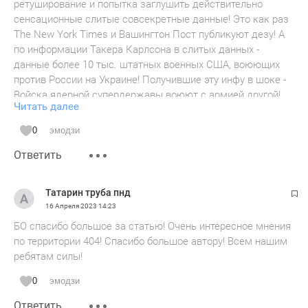
ретуширование и попытка заглушить действительно
сенсационные слитые совсекретные данные! Это как раз
The New York Times и Вашингтон Пост публикуют дезу! А
по информации Такера Карлсона в слитых данных -
данные более 10 тыс. штатных военных США, воюющих
против России на Украине! Получившие эту инфу в шоке -
Войска ядерной супердержавы воюют с армией другой!
Читать далее
При этом только Конгресс имеет такое право - отправлять
войска в другие страны и объявлять войну! Была бы в
0
эмодзи
США демократия и верховенство закона - немедленно бы
Ответить
министра обороны США, незаконно санкционировавшего
вступление армии в войну, арестовали и ему грозило бы 20
лет тюрьмы, а президенту - импичмент!
Татарин труба пнд
Но вся "демократическая общественность" США, включая
16 Апреля 2023
14:23
"журналистов Вашингтон Пост" потребовали засекретить
БО спасибо большое за статью! Очень интересное мнения
все, что связано со "сливом" и поддержали арест
по территории 404! Спасибо большое автору! Всем нашим
21летнего военного хакера, выложившего данные в
ребятам силы!
соцсети!
Кстати Такер Карлсон озвучил совершенно другие данные
0
эмодзи
со "слива" - что там потери ВСУ - более 131 тыс. и
Ответить
соотношение потерь 1 к 7, что полностью противоречит