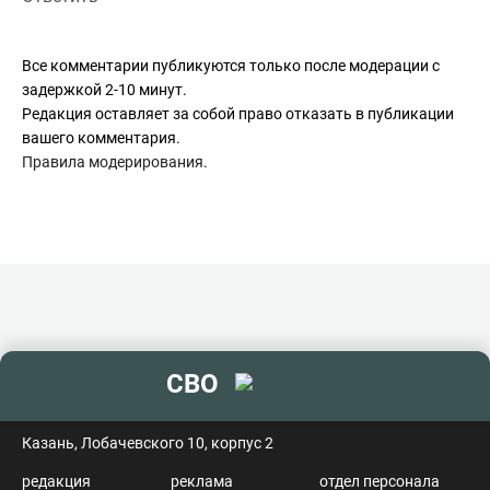
пропаганде США целый год!
То есть гражданин США Т.Карлсон имеет совершенно не
Все комментарии публикуются только после модерации с
те данные "слива", которыми оперирует автор Н.Юрченко!
задержкой 2-10 минут.
Редакция оставляет за собой право отказать в публикации
вашего комментария.
Правила модерирования
.
СВО
контакты
Казань, Лобачевского 10, корпус 2
редакция
реклама
отдел персонала