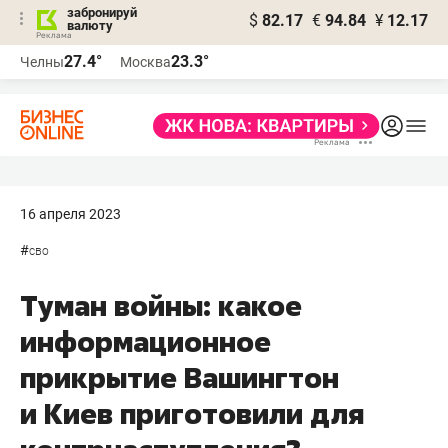
забронируй
$
82.17
€
94.84
¥
12.17
валюту
27.4°
23.3°
Челны
Москва
16 апреля 2023
#
сво
Туман войны: какое
информационное
прикрытие Вашингтон
и Киев приготовили для