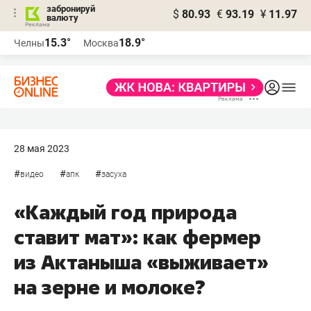
забронируй
$
80.93
€
93.19
¥
11.97
валюту
15.3°
18.9°
Челны
Москва
28 мая 2023
#
#
#
видео
апк
засуха
«Каждый год природа
ставит мат»: как фермер
из Актаныша «выживает»
на зерне и молоке?