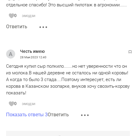
отдельное спасибо! Это высший пилотаж в агрономии......
0
эмодзи
Ответить
Честь имею
28 Мая 2023
12:40
Сегодня купил сыр полкило.......но нет уверенности что он
из молока.В нашей деревне не осталось ни одной коровы!
А когда то было 3 стада....Поэтому интересует, есть ли
корова в Казанском зоопарке, внуков хочу свозить-корову
показать!
0
эмодзи
Ответить
Показать ответы 3