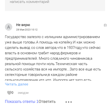
Не верю
28 Мая 2023
10:12
Государство залезло с излишним администрированием
уже выше головы.А помощь на копейку.И как можно
сделать вывод со слов автора,что в 1937году,что сейчас
власть в основном грабит народ,фермеров и
предпринимателей. Много слов,много чиновников,а
реальной помощи почти ноль.Техническая часть
сельского хозяйства вся на импорте...Зато все еще есть
селекторные говорильни,в каждом районе
сельхозуправления итд итп. Импорта нет,зато есть
Читать далее
высокая заградительная пошлина... Вот уйдет на пенсию
этот бабай-токарь и не найдут ведь никого на это
0
эмодзи
хозяйство,зато в министерстве с/х,госсовете и прочих
Ответить
сидят бабаи до 80лет... Правильно,болтать-это не руками
Показать ответы 1
работать