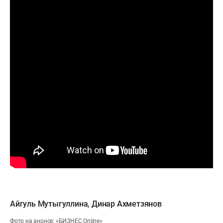
Айгуль Мутыгуллина
,
Динар Ахметзянов
Фото на анонсе: «БИЗНЕС Online»