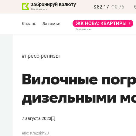
забронируй валюту
$
82.17
0.76
Казань
Закамье
пресс-релизы
#
Вилочные погр
Василь Мазитов
МАРТ
дизельными м
«Не зная местных
правил, бизнес может
потерять минимум
7 августа 2023
полгода»
erid: Kra23kh2U
Как бизнесу выйти на зарубежные