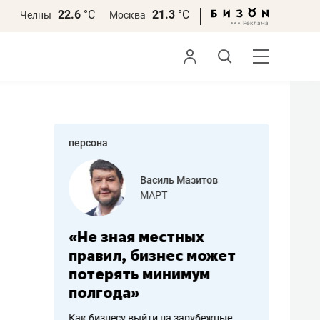
22.6
°С
21.3
°С
Челны
Москва
персона
еменова
Василь Мазитов
»
МАРТ
а: работа
«Не зная местных
«Мне лу
ечься
правил, бизнес может
не зара
вствовать
потерять минимум
чем пот
полгода»
репутац
пошиву
Как бизнесу выйти на зарубежные
Владелец от