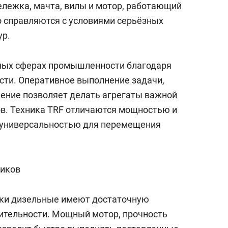
лежка, мачта, вилы и мотор, работающий
сверхнагрузку
для меня это челлендж
сом»
 справляются с условиями серьёзных
ур.
зных сферах промышленности благодаря
сти. Оперативное выполнение задачи,
ление позволяет делать агрегаты важной
в. Техника TRF отличаются мощностью и
 универсальностью для перемещения
чиков
ики дизельные имеют достаточную
ительности. Мощный мотор, прочность