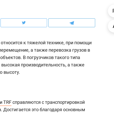
ов и
о трехкратном росте цен, дотошных
школьной формы о конт
клиентах и чудных запросах мастеров
налогах и развитии без 
относится к тяжелой технике, при помощи
перемещение, а также перевозка грузов в
объектов. В погрузчиков такого типа
 высокая производительность, а также
ю высоту.
ндуем
Рекомендуем
терапевт «Фороса»:
Дизайнер-прораб Ната
и TRF
справляются с транспортировкой
кторский невроз» –
Наседкина: «Ремонт вм
в. Достигается это благодаря основным
человек не считает
с мебелью за 2 миллион