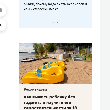
рафакте,
рынки, почему надо знать аксакалов и
о трехкратно
кредитов
чем интересен Оман?
клиентах и ч
Рекомендуем
Рекоме
лья
Как выжить ребенку без
Салих
есте
гаджета и научить его
«Если
а –
самостоятельности за 18
с мин