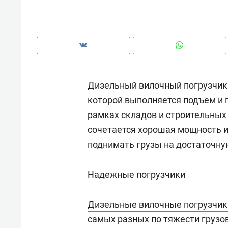
рынки, почему надо знать аксакал
чем интересен Оман?
Дизельный вилочный погрузчик 
которой выполняется подъем и 
рамках складов и строительных 
сочетается хорошая мощность и
поднимать грузы на достаточну
Надежные погрузчики
Рекомендуем
Рекоме
Оставить шум за волной: как
Психо
Дизельные вилочные погрузчик
строят тишину в казанском
«Дире
самых разных по тяжести грузо
ЖК «Заря»
когда 