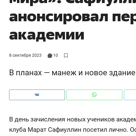
анонсировал пе
академии
8 сентября 2023
10
В планах — манеж и новое здание
Рекомендуем
Рекомендуем
В день зачисления новых учеников акаде
Психотерапевт «Фороса»:
Дизайнер-
«Директорский невроз» –
Наседкина:
клуба Марат Сафиуллин посетил лично. 
когда человек не считает
с мебелью 