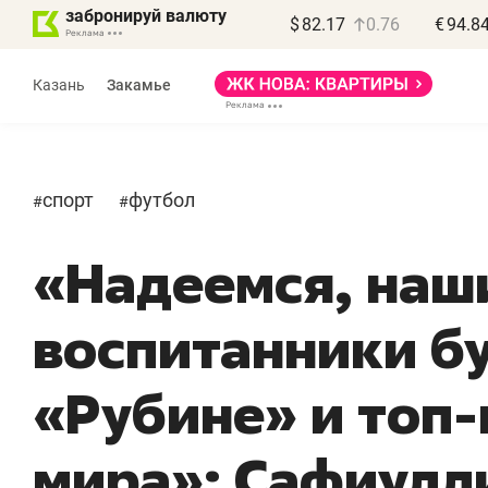
забронируй валюту
$
82.17
0.76
€
94.8
Казань
Закамье
спорт
футбол
#
#
«Надеемся, наш
воспитанники бу
«Рубине» и топ
мира»: Сафиулл