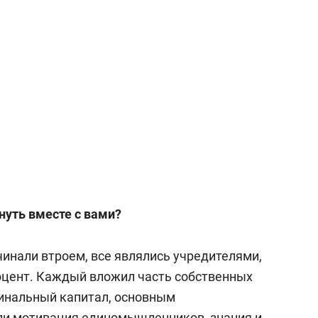
нуть вместе с вами?
инали втроем, все являлись учредителями,
роцент. Каждый вложил часть собственных
минальный капитал, основным
и мотивация единомышленников, знания и