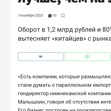
с ЖК «Иволга» в Зеленодольске
14 ноября 2023
10
Оборот в 1,2 млрд рублей и 80
вытесняет «китайцев» с рынк
«Есть компании, которые размышляют 
стали думать о параллельном импорте
Рекомендуем
Рекоме
гендиректор нижнекамской компании U
Падел, фитнес, танцы и даже
Психо
Малышкин, говоря об отсутствии инте
ниндзя-зал: как ТРЦ «Франт»
«Дире
стал Меккой для любителей
когда 
Его бизнес построен на производств