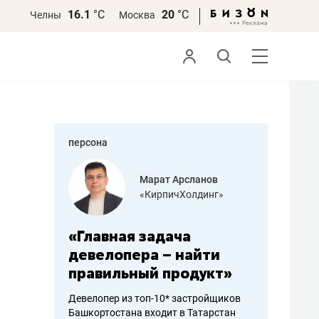
16.1
°С
20
°С
Челны
Москва
персона
азитов
Марат Арсланов
«КирпичХолдинг»
ных
«Главная задача
«Мама г
 может
девелопера – найти
помогае
мум
правильный продукт»
от болез
себя жи
Девелопер из топ-10* застройщиков
Башкортостана входит в Татарстан
арубежные
Наследница б