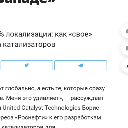
школьной формы о контрафакте,
рынки, почему надо зна
налогах и развитии без кредитов
чем интересен Оман?
% локализации: как «свое»
а катализаторов
глобально, а есть те, которые сразу
. Меня это удивляет», — рассуждает
ндуем
Рекомендуем
nited Catalyst Technologies Борис
терапевт «Фороса»:
Дизайнер-прораб Ната
реса «Роснефти» к его разработкам.
кторский невроз» –
Наседкина: «Ремонт вм
человек не считает
с мебелью за 2 миллион
е катализаторов для