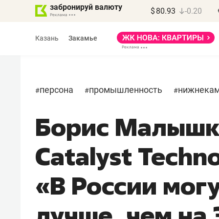
забронируй валюту
$
80.93
-0.20
Казань
Закамье
персона
промышленность
нижнека
#
#
#
Борис Малышки
Марат Арсланов
«КирпичХолдинг»
Catalyst Techno
«Главная задача
девелопера – найти
«В России мог
правильный продукт»
лучше, чем на
Девелопер из топ-10* застройщико
Башкортостана входит в Татарстан