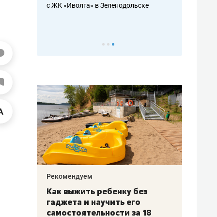
с ЖК «Иволга» в Зеленодольске
ть аксакалов и
школьной фор
налогах и раз
Рекомендуем
Рекоме
лья
Как выжить ребенку без
Салих
есте
гаджета и научить его
«Если
а –
самостоятельности за 18
с мин