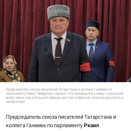
Председатель союза писателей Татарстана и коллега Ганиева по
парламенту Ркаил Зайдулла говорит, что обращался к нему с просьбой
всего лишь раз, и Ильшат-эфенди не стал отвергать просьбу депутата и
литератора
Председатель союза писателей Татарстана и
коллега Ганиева по парламенту
Ркаил