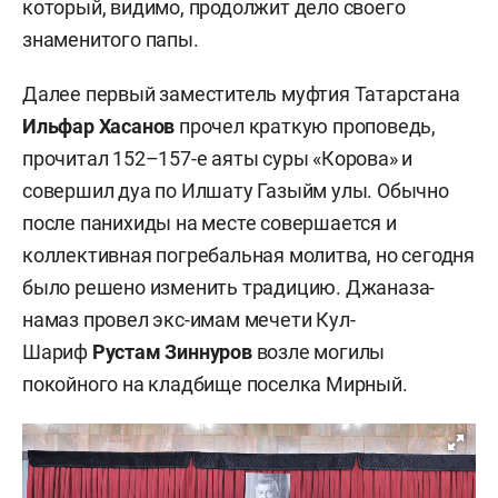
который, видимо, продолжит дело своего
знаменитого папы.
Далее первый заместитель муфтия Татарстана
Ильфар Хасанов
прочел краткую проповедь,
прочитал 152–157-е аяты суры «Корова» и
совершил дуа по Илшату Газыйм улы. Обычно
после панихиды на месте совершается и
коллективная погребальная молитва, но сегодня
было решено изменить традицию. Джаназа-
намаз провел экс-имам мечети Кул-
Шариф
Рустам Зиннуров
возле могилы
покойного на кладбище поселка Мирный.