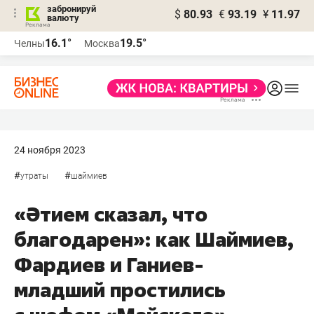
забронируй
$
80.93
€
93.19
¥
11.97
валюту
16.1°
19.5°
Челны
Москва
24 ноября 2023
#
#
утраты
шаймиев
«Әтием сказал, что
благодарен»: как Шаймиев,
Фардиев и Ганиев-
младший простились