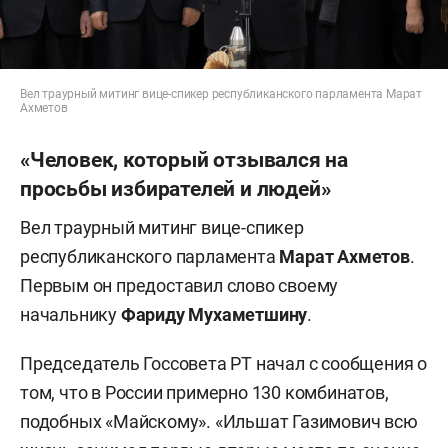
Вел траурный митинг вице-спикер республиканского парламента Марат
Ахметов
«Человек, который отзывался на
просьбы избирателей и людей»
Вел траурный митинг вице-спикер
республиканского парламента
Марат Ахметов
.
Первым он предоставил слово своему
начальнику
Фариду Мухаметшину
.
Председатель Госсовета РТ начал с сообщения о
том, что в России примерно 130 комбинатов,
подобных «Майскому». «Ильшат Газимович всю