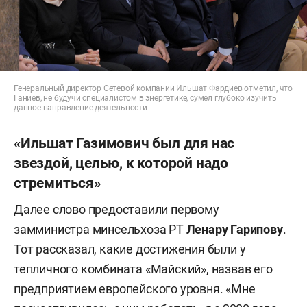
Генеральный директор Сетевой компании Ильшат Фардиев отметил, что
Ганиев, не будучи специалистом в энергетике, сумел глубоко изучить
данное направление деятельности
«Ильшат Газимович был для нас
звездой, целью, к которой надо
стремиться»
Далее слово предоставили первому
замминистра минсельхоза РТ
Ленару Гарипову
.
Тот рассказал, какие достижения были у
тепличного комбината «Майский», назвав его
предприятием европейского уровня. «Мне