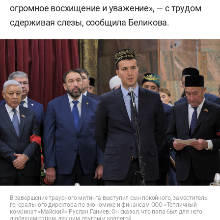
огромное восхищение и уважение», — с трудом
сдерживая слезы, сообщила Беликова.
В завершение траурного митинга выступил сын покойного, заместитель
генерального директора по экономике и финансам ООО «Тепличный
комбинат «Майский» Руслан Ганиев. Он сказал, что папа был для него
любящим отцом, лучшим другом и коллегой