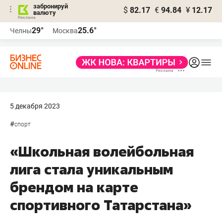
забронируй
$
82.17
€
94.84
¥
12.17
валюту
29°
25.6°
Челны
Москва
5 декабря 2023
#
спорт
«Школьная волейбольная
лига стала уникальным
брендом на карте
спортивного Татарстана»