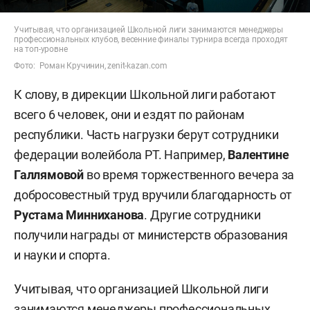
Учитывая, что организацией Школьной лиги занимаются менеджеры
профессиональных клубов, весенние финалы турнира всегда проходят
на топ-уровне
Фото: Роман Кручинин, zenit-kazan.com
К слову, в дирекции Школьной лиги работают
всего 6 человек, они и ездят по районам
республики. Часть нагрузки берут сотрудники
федерации волейбола РТ. Например,
Валентине
Галлямовой
во время торжественного вечера за
добросовестный труд вручили благодарность от
Рустама
Минниханова
. Другие сотрудники
получили награды от министерств образования
и науки и спорта.
Учитывая, что организацией Школьной лиги
занимаются менеджеры профессиональных