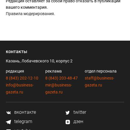
Редакция оставляет за собой право отказать в публикации
вашего комментария.
Правила модерирования
.
контакты
Казань, Лобачевского 10, корпус 2
редакция
реклама
отдел персонала
8 (843) 202-12-10
8 (843) 203-48-47
staff@business-
info@business-
mir@business-
gazeta.ru
gazeta.ru
gazeta.ru
вконтакте
twitter
telegram
дзен