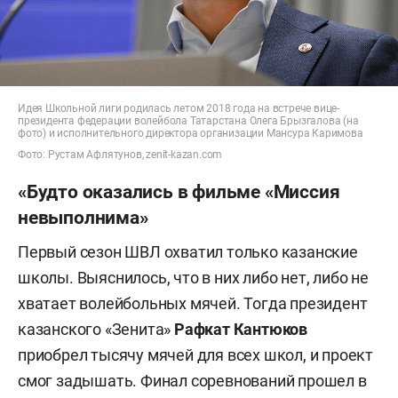
Идея Школьной лиги родилась летом 2018 года на встрече вице-
президента федерации волейбола Татарстана Олега Брызгалова (на
фото) и исполнительного директора организации Мансура Каримова
Фото: Рустам Афлятунов, zenit-kazan.com
«Будто оказались в фильме «Миссия
невыполнима»
Первый сезон ШВЛ охватил только казанские
школы. Выяснилось, что в них либо нет, либо не
хватает волейбольных мячей. Тогда президент
казанского «Зенита»
Рафкат
Кантюков
приобрел тысячу мячей для всех школ, и проект
смог задышать. Финал соревнований прошел в