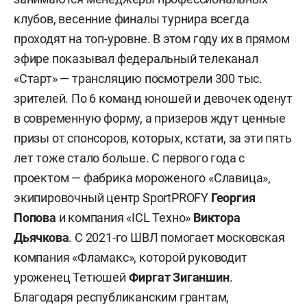
клубов, весенние финалы турнира всегда
проходят на топ-уровне. В этом году их в прямом
эфире показывал федеральный телеканал
«Старт» — трансляцию посмотрели 300 тыс.
зрителей. По 6 команд юношей и девочек оденут
в современную форму, а призеров ждут ценные
призы от спонсоров, которых, кстати, за эти пять
лет тоже стало больше. С первого года с
проектом — фабрика мороженого «Славица»,
экипировочный центр SportPROFY
Георгия
Попова
и компания «ICL Техно»
Виктора
Дьячкова
. С 2021-го ШВЛ помогает московская
компания «Фламакс», которой руководит
уроженец Тетюшей
Фиргат
Зиганшин
.
Благодаря республиканским грантам,