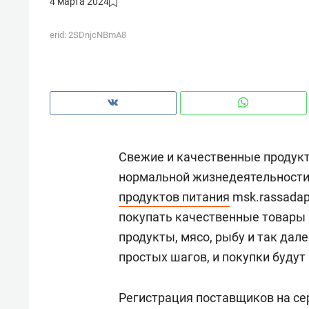
4 марта 2024
рынки, почему надо знать аксакал
чем интересен Оман?
erid: 2SDnjcNBmA8
Свежие и качественные продукт
нормальной жизнедеятельности
продуктов питания
msk.rassadap
покупать качественные товары 
продукты, мясо, рыбу и так дал
Рекомендуем
Рекоме
простых шагов, и покупки будут
Падел, фитнес, танцы и даже
Психо
ниндзя-зал: как ТРЦ «Франт»
«Дире
Регистрация поставщиков на се
стал Меккой для любителей
когда 