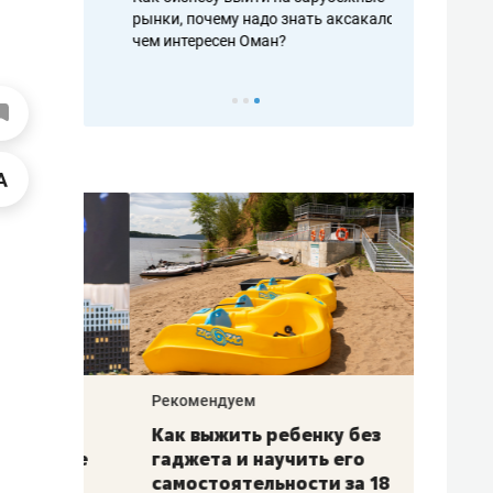
рафакте,
рынки, почему надо знать аксакалов и
о трехкратно
кредитов
чем интересен Оман?
клиентах и ч
Рекомендуем
Рекоме
лья
Как выжить ребенку без
Салих
есте
гаджета и научить его
«Если
а –
самостоятельности за 18
с мин