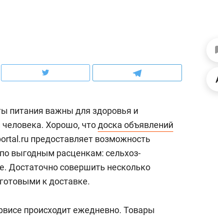
ов и
о трехкратном росте цен, дотошных
школьной формы о конт
клиентах и чудных запросах мастеров
налогах и развитии без 
ы питания важны для здоровья и
 человека. Хорошо, что
доска объявлений
ortal.ru предоставляет возможность
по выгодным расценкам: сельхоз-
ее. Достаточно совершить несколько
ндуем
Рекомендуем
 готовыми к доставке.
терапевт «Фороса»:
Дизайнер-прораб Ната
кторский невроз» –
Наседкина: «Ремонт вм
рвисе происходит ежедневно. Товары
человек не считает
с мебелью за 2 миллион