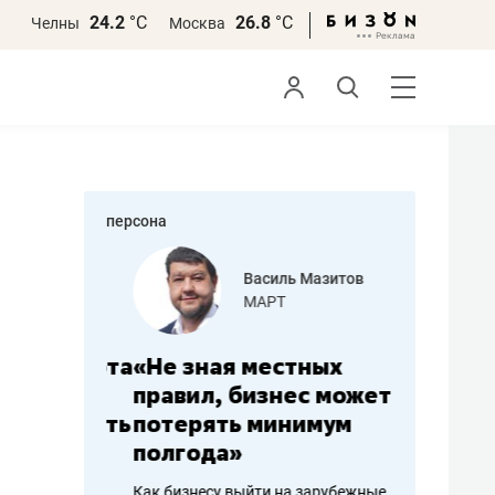
24.2
°С
26.8
°С
Челны
Москва
персона
еменова
Василь Мазитов
»
МАРТ
а: работа
«Не зная местных
«Мне лу
ечься
правил, бизнес может
не зара
вствовать
потерять минимум
чем пот
полгода»
репутац
пошиву
Как бизнесу выйти на зарубежные
Владелец от