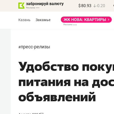
забронируй валюту
$
80.93
-0.20
Казань
Закамье
пресс-релизы
#
Удобство поку
Василь Мазитов
МАРТ
питания на до
«Не зная местных
правил, бизнес может
объявлений
потерять минимум
полгода»
Как бизнесу выйти на зарубежные