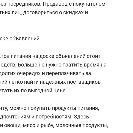
без посредников. Продавец с покупателем
сверхнагрузку
для меня это челлендж
сом»
тьих лиц, договориться о скидках и
оске объявлений
ов питания на доске объявлений стоит
редств. Больше не нужно тратить время на
долгих очередях и переплачивать за
ний легко найти надежных поставщиков
етать их по выгодной цене.
ту, можно покупать продукты питания,
дпочтениям и потребностям. Здесь
и овощи, мясо и рыбу, молочные продукты,