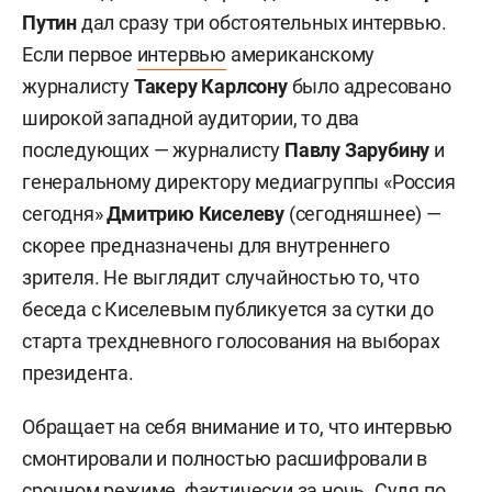
Путин
дал сразу три обстоятельных интервью.
Если первое
интервью
американскому
журналисту
Такеру Карлсону
было адресовано
широкой западной аудитории, то два
последующих — журналисту
Павлу Зарубину
и
генеральному директору медиагруппы «Россия
сегодня»
Дмитрию Киселеву
(сегодняшнее) —
скорее предназначены для внутреннего
зрителя. Не выглядит случайностью то, что
беседа с Киселевым публикуется за сутки до
старта трехдневного голосования на выборах
президента.
Обращает на себя внимание и то, что интервью
смонтировали и полностью расшифровали в
срочном режиме, фактически за ночь. Судя по