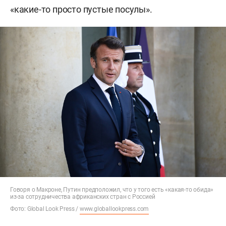
«какие-то просто пустые посулы».
Говоря о Макроне, Путин предположил, что у того есть «какая-то обида»
из-за сотрудничества африканских стран с Россией
Фото: Global Look Press /
www.globallookpress.com