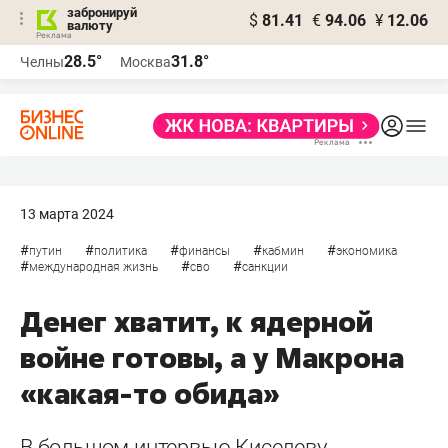
забронируй
$
81.41
€
94.06
¥
12.06
валюту
28.5°
31.8°
Челны
Москва
13 марта 2024
#
#
#
#
#
путин
политика
финансы
кабмин
экономика
#
#
#
международная жизнь
сво
санкции
Денег хватит, к ядерной
войне готовы, а у Макрона
«какая-то обида»
В большом интервью Киселеву