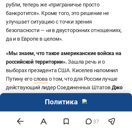
рубли, теперь же «приграничье просто
банкротится». Кроме того, это решение не
улучшает ситуацию с точки зрения
безопасности — «и в двусторонних отношениях,
да и в Европе в целом».
«Мы знаем, что такое американские войска на
российской территории».
Зашла речь и о
выборах президента США. Киселев напомнил
Путину его
слова
о том, что для России лучше
действующий лидер Соединенных Штатов
Джо
Байден
, чем экс-президент
Дональд Трамп
.
Политика
Теперь эти слова оба кандидата используют в
своей предвыборной гонке.
37
«Еще в последний год своей работы в качестве