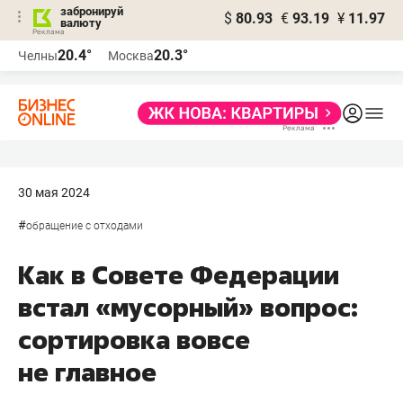
забронируй
$
80.93
€
93.19
¥
11.97
валюту
20.4°
20.3°
Челны
Москва
30 мая 2024
#
обращение с отходами
Как в Совете Федерации
встал «мусорный» вопрос:
сортировка вовсе
не главное