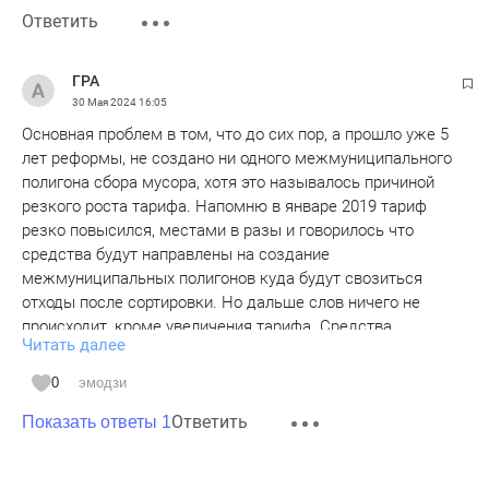
Ответить
ГРА
30 Мая 2024
16:05
Основная проблем в том, что до сих пор, а прошло уже 5
лет реформы, не создано ни одного межмуниципального
полигона сбора мусора, хотя это называлось причиной
резкого роста тарифа. Напомню в январе 2019 тариф
резко повысился, местами в разы и говорилось что
средства будут направлены на создание
межмуниципальных полигонов куда будут свозиться
отходы после сортировки. Но дальше слов ничего не
происходит, кроме увеличения тарифа. Средства
Читать далее
потрачены - уверен, что все отчеты по расходам имеются,
вот только эффективно ли они тратятся. Уверен мы как
0
эмодзи
жители этого не замечаем. Ситуация только хуже, чем
Ответить
была до реформы, до января 2019...
Показать ответы 1