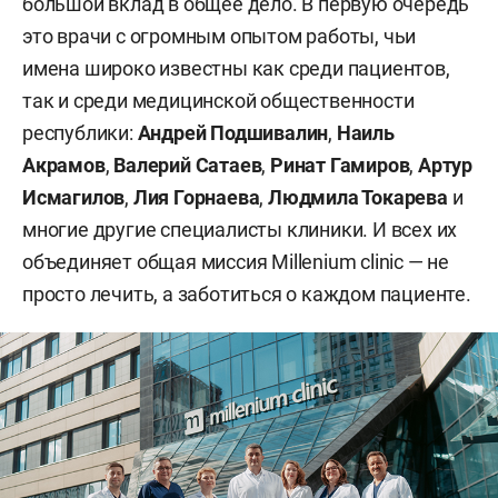
большой вклад в общее дело. В первую очередь
это врачи с огромным опытом работы, чьи
имена широко известны как среди пациентов,
так и среди медицинской общественности
республики:
Андрей Подшивалин
,
Наиль
Акрамов
,
Валерий Сатаев
,
Ринат Гамиров
,
Артур
Исмагилов
,
Лия Горнаева
,
Людмила Токарева
и
многие другие специалисты клиники. И всех их
объединяет общая миссия Millenium clinic — не
просто лечить, а заботиться о каждом пациенте.