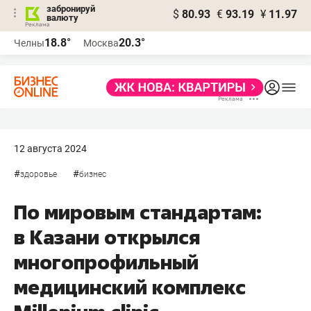
забронируй
$
80.93
€
93.19
¥
11.97
валюту
18.8°
20.3°
Челны
Москва
12 августа 2024
#
#
здоровье
бизнес
По мировым стандартам:
в Казани открылся
многопрофильный
медицинский комплекс