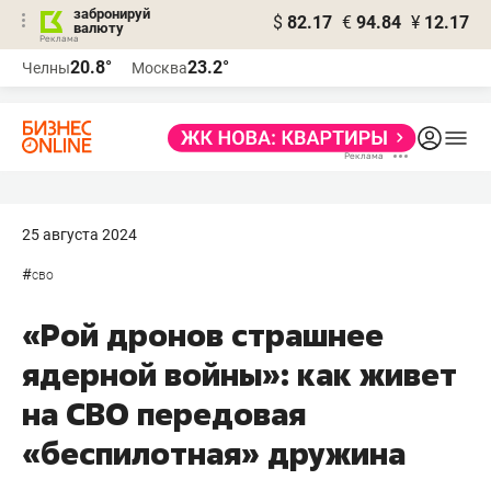
забронируй
$
82.17
€
94.84
¥
12.17
валюту
20.8°
23.2°
Челны
Москва
25 августа 2024
#
сво
«Рой дронов страшнее
ядерной войны»: как живет
на СВО передовая
«беспилотная» дружина