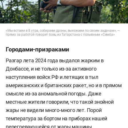
«Мы встаем в 8 утра, собираем дроны, выезжаем по своим задачам», —
прямо за работой говорит боец из Татарстана с позывным «Симба»
Городами-призраками
Разгар лета 2024 года выдался жарким в
Донбассе, и не только из-за активного
наступления войск РФ и летящих в тыл
американских и британских ракет, но и в прямом
смысле из-за аномальной погоды. Даже
местные жители говорили, что такой знойной
жары не видели много-много лет. Порой
температура за бортом на приборах нашей
перегревающейся от жары машины