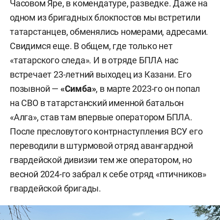
Часовом Яре, в комендатуре, разведке. Даже на
одном из бригадных блокпостов мы встретили
татарстанцев, обменялись номерами, адресами.
Свидимся еще. В общем, где только нет
«татарского следа». И в отряде БПЛА нас
встречает 23-летний выходец из Казани. Его
позывной —
«Симба»
, в марте 2023-го он попал
на СВО в татарстанский именной батальон
«Алга», став там впервые оператором БПЛА.
После пресловутого контрнаступления ВСУ его
переводили в штурмовой отряд авангардной
гвардейской дивизии тем же оператором, но
весной 2024-го забрал к себе отряд «птичников»
гвардейской бригады.