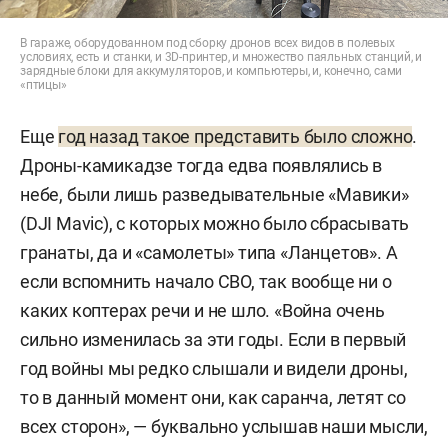
В гараже, оборудованном под сборку дронов всех видов в полевых
условиях, есть и станки, и 3D-принтер, и множество паяльных станций, и
зарядные блоки для аккумуляторов, и компьютеры, и, конечно, сами
«птицы»
Еще
год назад такое представить было сложно
.
Дроны-камикадзе тогда едва появлялись в
небе, были лишь разведывательные «Мавики»
(DJI Mavic), с которых можно было сбрасывать
гранаты, да и «самолеты» типа «Ланцетов». А
если вспомнить начало СВО, так вообще ни о
каких коптерах речи и не шло. «Война очень
сильно изменилась за эти годы. Если в первый
год войны мы редко слышали и видели дроны,
то в данный момент они, как саранча, летят со
всех сторон», — буквально услышав наши мысли,