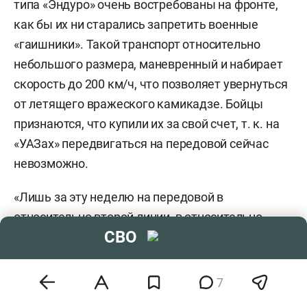
типа «Эндуро» очень востребованы на фронте,
как бы их ни старались запретить военные
«гаишники». Такой транспорт относительно
небольшого размера, маневренный и набирает
скорость до 200 км/ч, что позволяет увернуться
от летящего вражеского камикадзе. Бойцы
признаются, что купили их за свой счет, т. к. на
«УАЗах» передвигаться на передовой сейчас
невозможно.
«Лишь за эту неделю на передовой в
относительно второй линии, в относительно
СВО
тыловом районе поразили две машины. И
причем обе машины были оснащены неплохими
комплексами РЭП (
радиоэлектронное
7
подавление
—
прим. ред.
), у которых частота