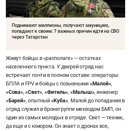
Поднимают миллионы, получают амуницию,
попадают к своим: 7 важных причин идти на СВО
через Татарстан
Живут бойцы в «располаге» — остатках
населенного пункта. У дверей отряд нас
встречает почти в полном составе: операторы
БПЛА и FPV и бойцы с позывными
«Малой»
,
«Сова»
,
«Свет»
,
«Фитиль»
,
«Малыш»
,
инженер
«Барей»
, опытный
«Куба»
. Малой до попадания в
отряд служил в бронегруппе мехводом БМП, он
один из самых молодых в отряде. Свет — техник,
да еще и с юмором. Он знает о дронах все,