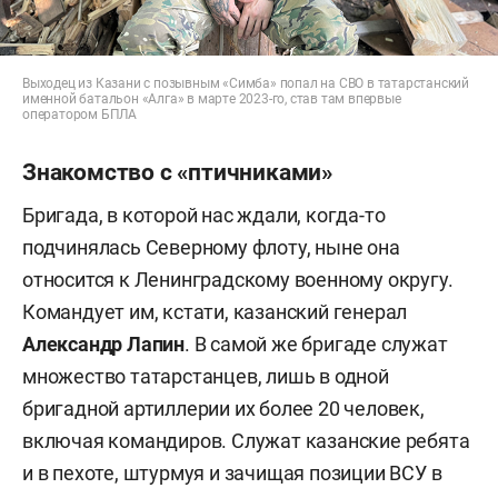
Выходец из Казани с позывным «Симба» попал на СВО в татарстанский
именной батальон «Алга» в марте 2023-го, став там впервые
оператором БПЛА
Знакомство с «птичниками»
Бригада, в которой нас ждали, когда-то
подчинялась Северному флоту, ныне она
относится к Ленинградскому военному округу.
Командует им, кстати, казанский генерал
Александр Лапин
. В самой же бригаде служат
множество татарстанцев, лишь в одной
бригадной артиллерии их более 20 человек,
включая командиров. Служат казанские ребята
и в пехоте, штурмуя и зачищая позиции ВСУ в