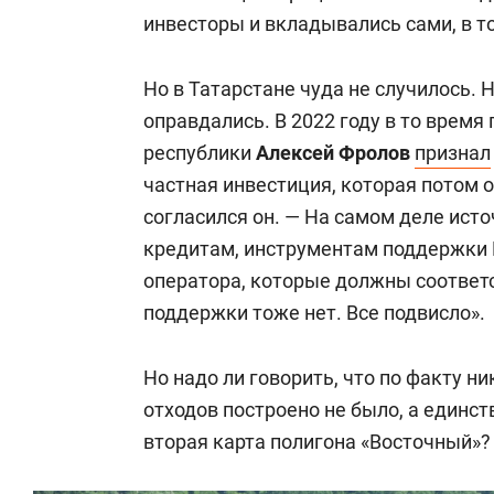
понятия не имели, что за такое надо 
инвесторы и вкладывались сами, в т
Но реформу начали по всей стране. 
Но в Татарстане чуда не случилось.
разного количества региональных опе
оправдались. В 2022 году в то врем
районов. Так можно было сохранить
республики
Алексей Фролов
признал
перевозчиков. Но в итоге в 2019 году
частная инвестиция, которая потом о
западную зону вошли Казань и 21 ра
согласился он. — На самом деле источ
Набережные Челны и 22 района. Зап
кредитам, инструментам поддержки 
учредителем которой является «РТ-И
оператора, которые должны соответ
близкое к ООО «Ядран», т. е. здесь 
поддержки тоже нет. Все подвисло».
корнями. Регоператоры подписали ко
Но надо ли говорить, что по факту н
Посмотрим на инвестпрограммы рег
отходов построено не было, а един
вторая карта полигона «Восточный»?
— ООО «Гринта» в восточной зоне ре
должно была вложить 283 млн рубле