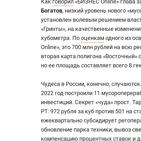
Как
говорил
«БИЗНЕС Online» глава 
В Казани ситуация была сравнительно
Богатов
, низкий уровень нового «му
республики приняла городскую прог
установлен волевым решением власт
цепочку: сбор отходов – перевозка –
«Гринты», на качественные изменени
улице Химической открыли новый м
кубометра. По
оценкам
одного из о
гектаров. Вторую карту на 23 га запу
Online», это 700 млн рублей на всю р
Полигон находится в концессии у ООО
вторая карта полигона «Восточный» 
заполнения первой карты полигона н
но ее площадь составляет всего 8 ге
Казани первую карту полигона «Вост
отходов в столице Татарстана стал 
Чудеса в России, конечно, случаются
Небольшие мусоровозы курсируют по
2022 год построили 11 мусороперер
сортировочные станции, где отбираю
инвестиций. Секрет «чуда» прост. Т
увозят на полигоны. Созданная сист
РТ: 972 рубля за куб против 501 на 
привлекательной, что в итоге УК «П
ежеквартально субсидирует регопера
обновление парка техники, вывоз с
В районах же местами не было даже
компенсацию процентных ставок и д