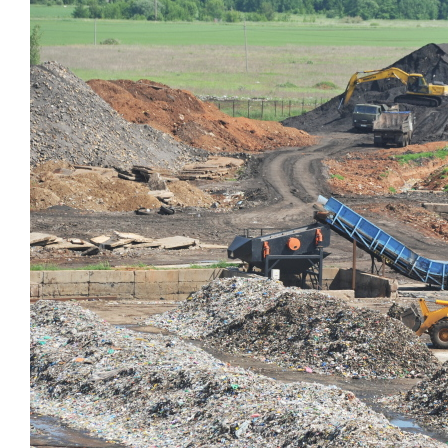
мусороперегрузочных станций в Аг
Альметьевском районах. Срок — 2022-
территориальной схеме в восточной 
станций, а главное — два комплекса 
компостированием и полигоном.
— Для УК «ПЖКХ» обязательства расп
западной зоне
инвестпрограмма
пред
рублей в 2023–2025-х
.
Это три межму
ТКО и сортировкой. Цена каждого — 1
на 750 тыс. т отходов за 6 млрд руб
Зеленодольском районе рядом с МС
Сроки вышли. Полигонов не построен