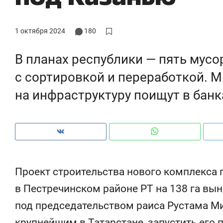
1 октября 2024
180
В планах республики — пять мус
с сортировкой и переработкой. 
на инфраструктуру поищут в банк
Проект строительства нового комплекса 
Рекомендуем
Рекомендуем
в Пестречинском районе РТ на 138 га вын
Психотерапевт «Фороса»:
Дизайнер-
под председательством раиса Рустама Ми
«Директорский невроз» –
Наседкина:
когда человек не считает
с мебелью 
крупнейшим в Татарстане, запустить его п