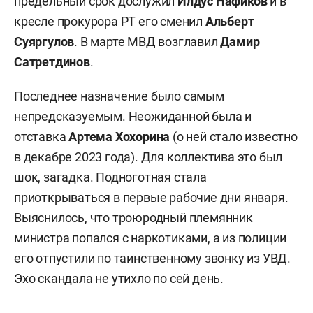
предельный срок дослужил
Илдус Нафиков
и в
кресле прокурора РТ его сменил
Альберт
Суяргулов
. В марте МВД возглавил
Дамир
Сатретдинов
.
Последнее назначение было самым
непредсказуемым. Неожиданной была и
отставка
Артема Хохорина
(о ней стало известно
в декабре 2023 года). Для коллектива это был
шок, загадка. Подноготная стала
приоткрываться в первые рабочие дни января.
Выяснилось, что троюродный племянник
министра попался с наркотиками, а из полиции
его отпустили по таинственному звонку из УВД.
Эхо скандала не утихло по сей день.