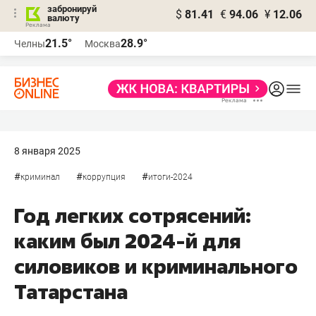
забронируй
$
81.41
€
94.06
¥
12.06
валюту
21.5°
28.9°
Челны
Москва
8 января 2025
#
#
#
криминал
коррупция
итоги-2024
Год легких сотрясений:
каким был 2024-й для
силовиков и криминального
Татарстана