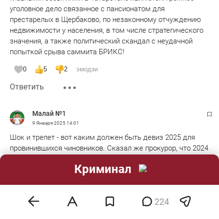
союзников никуда не двигались - и за это время немцы
уголовное дело связанное с пансионатом для
подтянули свои дивизии - и стали из тяжёлой артиллерии
престарелых в Щербаково, по незаконному отчуждению
уничтожать сгруппировавшийся десант союзников у
недвижимости у населения, в том числе стратегического
берега.
значения, а также политический скандал с неудачной
попыткой срыва саммита БРИКС!
Но вернёмся к тому, как Черчилль охарактеризовал
пассивность генерала Лукаса, который командовал
0
5
2
эмодзи
десантом - и по-моему эта цитата хорошо подходит и к
Ответить
Дамиру Сатретдинову:
«Я думал, мы выпустили на берег дикую кошку, а это
оказался полусдохший кит».
Малай №1
9 Января 2025
14:01
Шок и трепет - вот каким должен быть девиз 2025 для
провинившихся чиновников. Сказал же прокурор, что 2024
был только репетицией
Криминал
0
2
1
эмодзи
Ответить
224