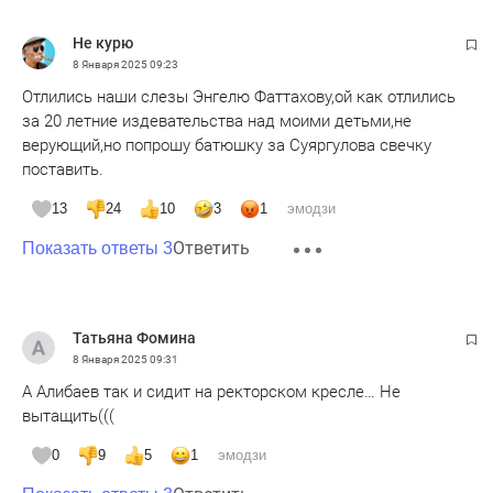
Не курю
8 Января 2025
09:23
Отлились наши слезы Энгелю Фаттахову,ой как отлились
за 20 летние издевательства над моими детьми,не
верующий,но попрошу батюшку за Суяргулова свечку
поставить.
13
24
10
3
1
эмодзи
Ответить
Показать ответы 3
Татьяна Фомина
8 Января 2025
09:31
А Алибаев так и сидит на ректорском кресле… Не
вытащить(((
0
9
5
1
эмодзи