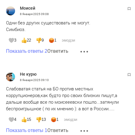
Моисей
8 Января 2025
09:08
Одни без других существовать не могут.
Симбиоз.
3
22
9
1
эмодзи
Ответить
Показать ответы 2
Не курю
8 Января 2025
09:10
Слабоватая статья на БО против местных
коррупционеров,как будто про своих близких пишут,а
дальше вообще все по моисееевски пошло...затянули
беспроигрышное ( по их мнению ): а вот в России.....
4
15
13
1
эмодзи
Ответить
Показать ответы 1