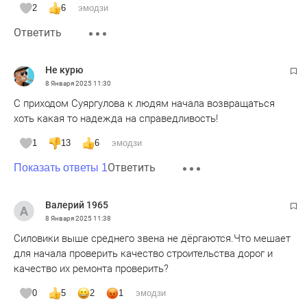
2
6
эмодзи
Ответить
Не курю
8 Января 2025
11:30
С приходом Суяргулова к людям начала возвращаться
хоть какая то надежда на справедливость!
1
13
6
эмодзи
Ответить
Показать ответы 1
Валерий 1965
8 Января 2025
11:38
Силовики выше среднего звена не дёргаются.Что мешает
для начала проверить качество строительства дорог и
качество их ремонта проверить?
0
5
2
1
эмодзи