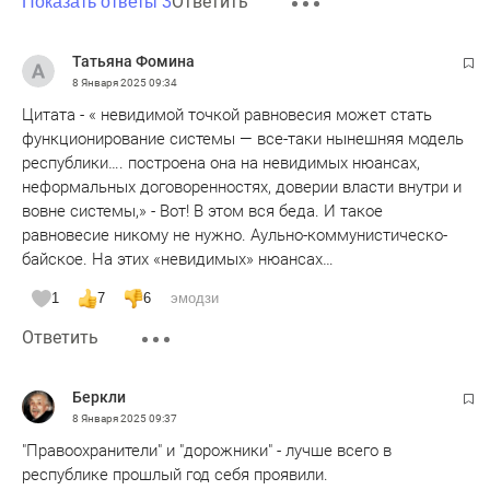
Ответить
Показать ответы 3
Татьяна Фомина
8 Января 2025
09:34
Цитата - « невидимой точкой равновесия может стать
функционирование системы — все-таки нынешняя модель
республики…. построена она на невидимых нюансах,
неформальных договоренностях, доверии власти внутри и
вовне системы,» - Вот! В этом вся беда. И такое
равновесие никому не нужно. Аульно-коммунистическо-
байское. На этих «невидимых» нюансах…
1
7
6
эмодзи
Ответить
Беркли
8 Января 2025
09:37
"Правоохранители" и "дорожники" - лучше всего в
республике прошлый год себя проявили.