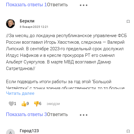
Ответить
Показать ответы 1
Беркли
8 Января 2025
12:21
//За месяц до локдауна республиканское управление ФСБ
России возглавил Игорь Хвостиков, следкома — Валерий
Липский. В сентябре 2023-го предельный срок дослужил
Илдус Нафиков и в кресле прокурора РТ его сменил
Альберт Суяргулов. В марте МВД возглавил Дамир
Сатретдинов//
Если подводить итоги работы за год этой "Большой
Четвёртки" с точки зрения общественности, то то больше
Читать далее
всего информационных поводов дали прокурор Альберт
Суяргулов и глава Следкома Валерий Липский.
1
9
6
эмодзи
Ответить
ФСБ, наверное, в силу своей специфики, и не должно
Показать ответы 3
громко светиться. Их профиль, наверное, в наше время,
это подростки и пенсионеры, которые держа мобильники у
Город123