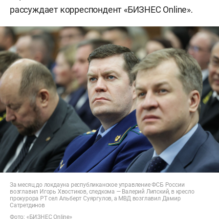
рассуждает корреспондент «БИЗНЕС Online».
За месяц до локдауна республиканское управление ФСБ России
возглавил Игорь Хвостиков, следкома — Валерий Липский, в кресло
прокурора РТ сел Альберт Суяргулов, а МВД возглавил Дамир
Сатретдинов
Фото: «БИЗНЕС Online»