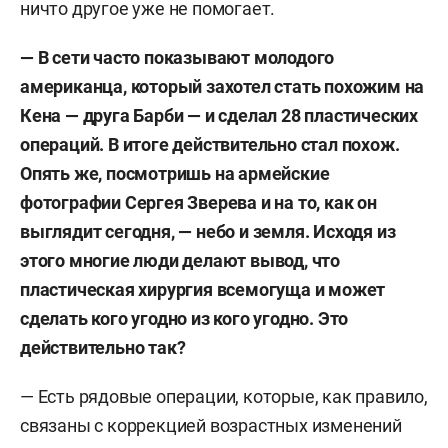
ничто другое уже не помогает.
Несколько лет работал хирургом в военном
госпитале.
— В сети часто показывают молодого
американца, который захотел стать похожим на
После армии прошел переподготовку по
Кена — друга Барби — и сделал 28 пластических
пластической хирургии и начал работу в
операций. В итоге действительно стал похож.
отделении онкологии и реконструктивно-
Опять же, посмотришь на армейские
пластической хирургии молочной железы.
фотографии Сергея Зверева и на то, как он
Получил огромный опыт работы именно как
выглядит сегодня, — небо и земля. Исходя из
реконструктивно-пластический хирург.
этого многие люди делают вывод, что
пластическая хирургия всемогуща и может
За свою практику сделал почти 5 тыс. операций.
сделать кого угодно из кого угодно. Это
действительно так?
Член российского общества пластических,
реконструктивных и эстетических хирургов.
— Есть рядовые операции, которые, как правило,
связаны с коррекцией возрастных изменений