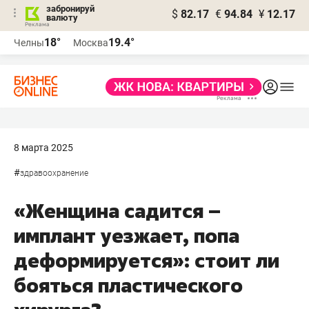
забронируй
$
82.17
€
94.84
¥
12.17
валюту
18°
19.4°
Челны
Москва
8 марта 2025
#
здравоохранение
«Женщина садится –
имплант уезжает, попа
деформируется»: стоит ли
бояться пластического