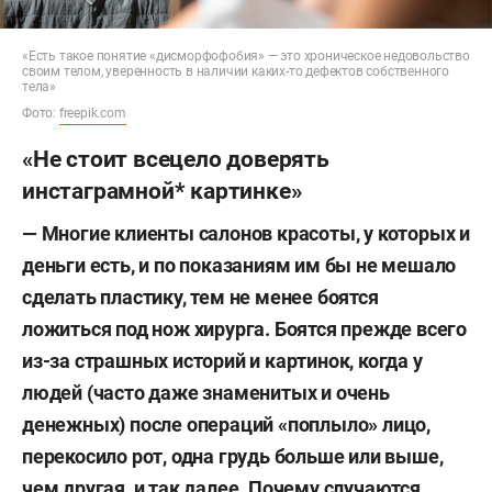
«Есть такое понятие «дисморфофобия» — это хроническое недовольство
своим телом, уверенность в наличии каких-то дефектов собственного
тела»
Фото:
freepik.com
«Не стоит всецело доверять
инстаграмной* картинке»
— Многие клиенты салонов красоты, у которых и
деньги есть, и по показаниям им бы не мешало
сделать пластику, тем не менее боятся
ложиться под нож хирурга. Боятся прежде всего
из-за страшных историй и картинок, когда у
людей (часто даже знаменитых и очень
денежных) после операций «поплыло» лицо,
перекосило рот, одна грудь больше или выше,
чем другая, и так далее. Почему случаются