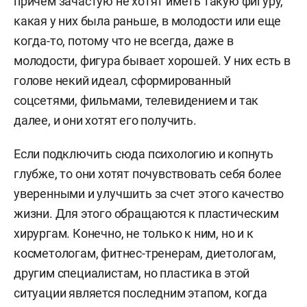
причем зачастую не хотят иметь такую фигуру,
какая у них была раньше, в молодости или еще
В 2005 году с отличием закончил Военно-
когда-то, потому что не всегда, даже в
медицинскую академию им. Кирова.
молодости, фигура бывает хорошей. У них есть в
В 2009–2010 годах прошел обучение в
голове некий идеал, сформированный
интернатуре ММА им. Сеченова на базе
соцсетями, фильмами, телевидением и так
отделения пластической и реконструктивной
далее, и они хотят его получить.
хирургии российского научного центра хирургии
Если подключить сюда психологию и копнуть
им. Петровского.
глубже, то они хотят почувствовать себя более
В 2010 году прошел повышение квалификации
уверенными и улучшить за счет этого качество
по специальности «пластическая хирургия»
жизни. Для этого обращаются к пластическим
РУДН.
хирургам. Конечно, не только к ним, но и к
косметологам, фитнес-тренерам, диетологам,
В 2013 году защитил диссертацию кандидата
другим специалистам, но пластика в этой
медицинских наук.
ситуации является последним этапом, когда