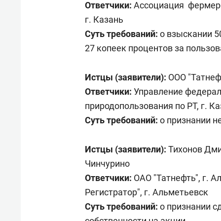
Ответчики:
Ассоциация фермеро
г. Казань
Суть требований:
о взыскании 50
27 копеек процентов за пользо
Истцы (заявители):
ООО "Татнеф
Ответчики:
Управление федера
природопользования по РТ, г. К
Суть требований:
о признании н
Истцы (заявители):
Тихонов Дми
Чинчурино
Ответчики:
ОАО "Татнефть", г. 
Регистратор", г. Альметьевск
Суть требований:
о признании с
собственности на акции