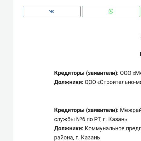
рынки, почему надо знать аксакал
чем интересен Оман?
Кредиторы (заявители):
ООО «Мо
Должники:
ООО «Строительно-мо
Кредиторы (заявители):
Межрайо
Рекомендуем
Рекоме
службы №6 по РТ, г. Казань
Оставить шум за волной: как
Психо
Должники:
Коммунальное предп
строят тишину в казанском
«Дире
района, г. Казань
ЖК «Заря»
когда 