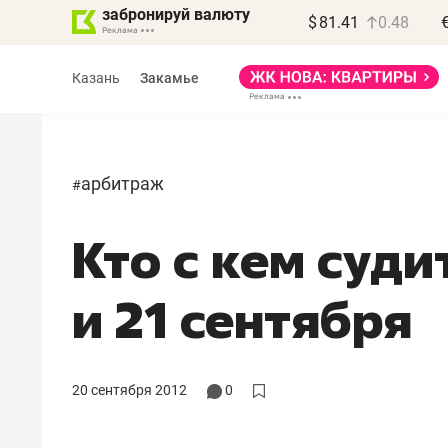
забронируй валюту
$
81.41
0.48
Казань
Закамье
арбитраж
#
Кто с кем суди
Василь Мазитов
МАРТ
и 21 сентября
«Не зная местных
правил, бизнес может
потерять минимум
20 сентября 2012
0
полгода»
Как бизнесу выйти на зарубежные