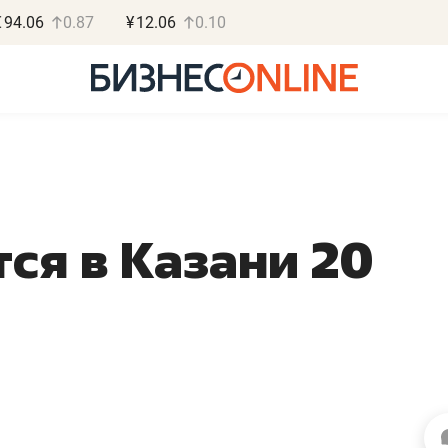
€
94.06
0.87
¥
12.06
0.10
тся в Казани 20
Роман Ободец
Дарья С
«Готовые решения»
«Бросско
«Мне лучше
«Мама говорил
не заработать вообще,
помогает отвл
чем потерять
от болезни, чу
репутацию»
себя живой»
Владелец отделочной фирмы
Наследница бизнеса по 