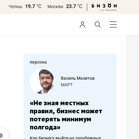
19.7
°С
23.7
°С
Челны
Москва
персона
еменова
Василь Мазитов
»
МАРТ
а: работа
«Не зная местных
«Мне лу
ечься
правил, бизнес может
не зара
вствовать
потерять минимум
чем пот
полгода»
репутац
пошиву
Как бизнесу выйти на зарубежные
Владелец от