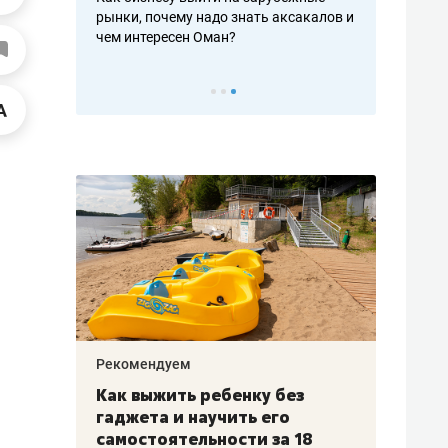
рафакте,
рынки, почему надо знать аксакалов и
о трехкратно
кредитов
чем интересен Оман?
клиентах и ч
Рекомендуем
Рекоме
лья
Как выжить ребенку без
Салих
есте
гаджета и научить его
«Если
а –
самостоятельности за 18
с мин