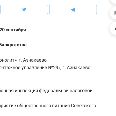
ов и
о трехкратном росте цен, дотошных
школьной формы о конт
клиентах и чудных запросах мастеров
налогах и развитии без 
20 сентября
Банкротства
нолит», г. Азнакаево
нтажное управление №29», г. Азнакаево
нная инспекция федеральной налоговой
ндуем
Рекомендуем
терапевт «Фороса»:
Дизайнер-прораб Ната
риятие общественного питания Советского
кторский невроз» –
Наседкина: «Ремонт вм
человек не считает
с мебелью за 2 миллион